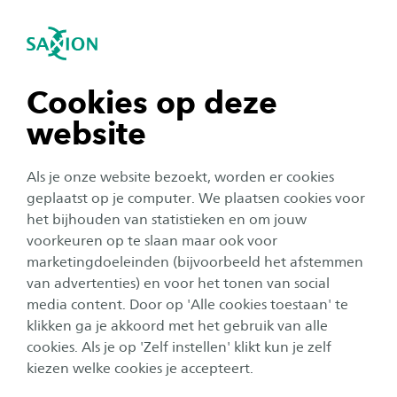
Home
Onderzoek
Health and Wellbeing
Social Work
igatie sluiten
Zo
Navigatie openen
Dr. Margriet Braun is lector
Social Work bij hogeschool
navigatie tonen
Cookies op deze
Saxion
website
navigatie tonen
Als je onze website bezoekt, worden er cookies
Het lectoraat Social Work zet zich in voor de
navigatie tonen
geplaatst op je computer. We plaatsen cookies voor
kwaliteit van (samen)leven. Het lectoraat heeft
het bijhouden van statistieken en om jouw
een brede focus met drie programmalijnen.
voorkeuren op te slaan maar ook voor
navigatie tonen
Centrale onderwerpen zijn methodisch
marketingdoeleinden (bijvoorbeeld het afstemmen
van advertenties) en voor het tonen van social
handelen, de samenwerking met andere
media content. Door op 'Alle cookies toestaan' te
navigatie tonen
disciplines (zoals gezondheidszorg) en de
klikken ga je akkoord met het gebruik van alle
opbrengsten van sociaal werk.
cookies. Als je op 'Zelf instellen' klikt kun je zelf
kiezen welke cookies je accepteert.
Met ons onderzoek willen we de positie en