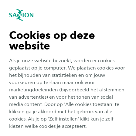
igatie sluiten
Zo
Navigatie openen
Home
Onderzoek
Onze onderzoekers
O
navigatie tonen
Cookies op deze
Jaimy Oosterveld
website
navigatie tonen
Jaimy Oosterveld
Als je onze website bezoekt, worden er cookies
navigatie tonen
geplaatst op je computer. We plaatsen cookies voor
het bijhouden van statistieken en om jouw
Jaimy Oosterveld is Projectsupport bij lectoraat
voorkeuren op te slaan maar ook voor
navigatie tonen
Sustainable Building Technology.
marketingdoeleinden (bijvoorbeeld het afstemmen
van advertenties) en voor het tonen van social
media content. Door op 'Alle cookies toestaan' te
Lees meer over het lectoraat
Sustainable Building
navigatie tonen
klikken ga je akkoord met het gebruik van alle
Technology
cookies. Als je op 'Zelf instellen' klikt kun je zelf
kiezen welke cookies je accepteert.