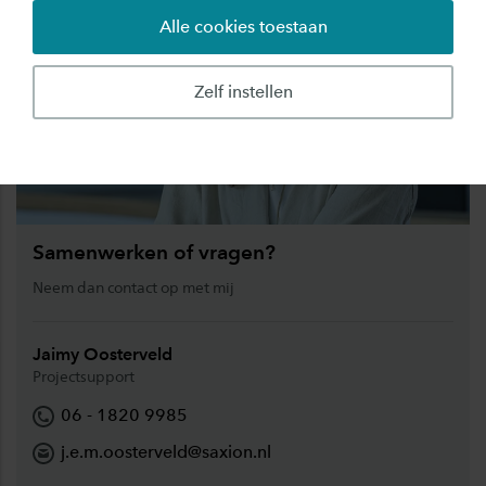
Alle cookies toestaan
Zelf instellen
Samenwerken of vragen?
Neem dan contact op met mij
Jaimy Oosterveld
Projectsupport
06 - 1820 9985
j.e.m.oosterveld@saxion.nl