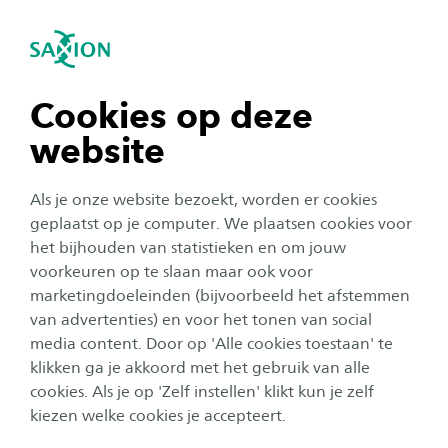
igatie sluiten
Zo
Navigatie openen
navigatie tonen
Cookies op deze
website
navigatie tonen
Als je onze website bezoekt, worden er cookies
navigatie tonen
geplaatst op je computer. We plaatsen cookies voor
het bijhouden van statistieken en om jouw
voorkeuren op te slaan maar ook voor
navigatie tonen
marketingdoeleinden (bijvoorbeeld het afstemmen
van advertenties) en voor het tonen van social
media content. Door op 'Alle cookies toestaan' te
navigatie tonen
klikken ga je akkoord met het gebruik van alle
cookies. Als je op 'Zelf instellen' klikt kun je zelf
Mogelijkheden na je bachelor
kiezen welke cookies je accepteert.