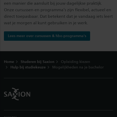
een manier die aansluit bij jouw dagelijkse praktijk.
Onze cursussen en programma’s zijn flexibel, actueel en
direct toepasbaar. Dat betekent dat je vandaag iets leert
wat je morgen al kunt gebruiken in je werk.
Lees meer over cursussen & hbo-programma's
Footer
Home
Studeren bij Saxion
Opleiding kiezen
Hulp bij studiekeuze
Mogelijkheden na je bachelor