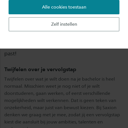
Alle cookies toestaan
Bachelordiploma behaald. En nu? Na je
bachelor bij Saxion kun je verschillende kanten
Zelf instellen
op. Wil je je verder verdiepen en doorstuderen?
Of kies je voor een versneld traject waarin je
werken en leren combineert? Ontdek wat bij je
past!
Twijfelen over je vervolgstap
Twijfelen over wat je wilt doen na je bachelor is heel
normaal. Misschien weet je nog niet of je wilt
doorstuderen, gaan werken, of eerst verschillende
mogelijkheden wilt verkennen. Dat is geen teken van
onzekerheid, maar juist van bewust kiezen. Bij Saxion
denken we graag met je mee, zodat jij een vervolgstap
kiest die aansluit bij jouw ambities, talenten en