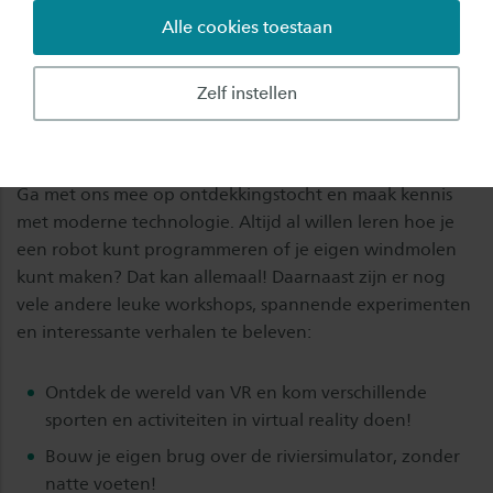
de eerste Lite-editie vorig jaar, staat ook Deventer op
Alle cookies toestaan
zaterdag 10 oktober weer volop in het teken van
techniek tijdens de
Saxion Technology Day Lite.
Zelf instellen
Ontdek de magische wereld van
moderne technologie
Ga met ons mee op ontdekkingstocht en maak kennis
met moderne technologie. Altijd al willen leren hoe je
een robot kunt programmeren of je eigen windmolen
kunt maken? Dat kan allemaal! Daarnaast zijn er nog
vele andere leuke​ workshops, spannende experimenten
en interessante verhalen te beleven:
Ontdek de wereld van VR en kom verschillende
sporten en activiteiten in virtual reality doen!
Bouw je eigen brug over de riviersimulator, zonder
natte voeten!