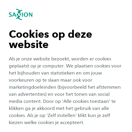
igatie sluiten
Zo
Navigatie openen
Home
Bedrijven en instellingen
Samenwerken met Saxion
Saxion PRE Programma
navigatie tonen
Cookies op deze
Saxion Technology Day
website
navigatie tonen
Als je onze website bezoekt, worden er cookies
In oktober zet Saxion de deuren weer open voor
navigatie tonen
geplaatst op je computer. We plaatsen cookies voor
iedereen die nieuwsgierig is naar de wereld van
het bijhouden van statistieken en om jouw
moderne technologie. Jong én oud kan zich
voorkeuren op te slaan maar ook voor
navigatie tonen
laten verrassen door hoe leerzaam, innovatief
marketingdoeleinden (bijvoorbeeld het afstemmen
van advertenties) en voor het tonen van social
en vooral leuk technologie kan zijn!
media content. Door op 'Alle cookies toestaan' te
klikken ga je akkoord met het gebruik van alle
navigatie tonen
Op zaterdag 3 oktober ben je tijdens het Weekend van
cookies. Als je op 'Zelf instellen' klikt kun je zelf
de Wetenschap van harte welkom in Enschede voor de
kiezen welke cookies je accepteert.
jaarlijkse
Saxion Technology Day.
En na het succes van