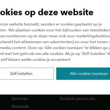
okies op deze website
 onze website bezoekt, worden er cookies geplaatst op je
er. We plaatsen cookies voor het bijhouden van statistieke
uw voorkeuren op te slaan maar ook voor marketingdoelein
oorbeeld het afstemmen van advertenties) en voor het tonen 
 media content. Door op 'Alle cookies toestaan' te klikken ga 
d met het gebruik van alle cookies. Als je op 'Zelf instellen' kl
 zelf kiezen welke cookies je accepteert.
Zelf instellen
Alle cookies toestaan
LOCATIES
INTERNATIONAL
Apeldoorn
English (saxion.edu)
Deventer
Deutsch (saxion.de)
Enschede