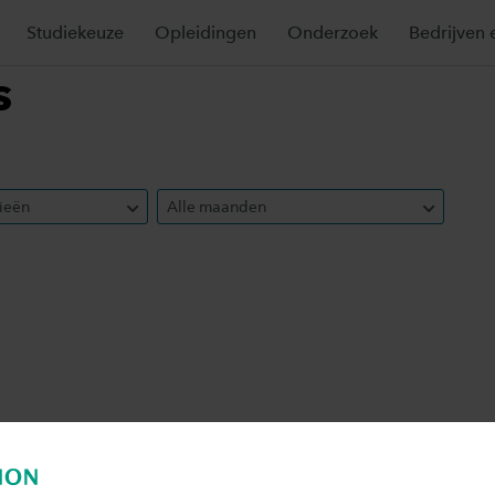
Studiekeuze
Opleidingen
Onderzoek
Bedrijven 
s
ieën
Alle maanden