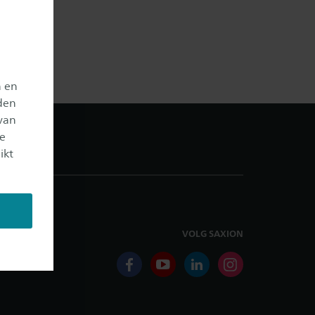
n en
den
van
je
ikt
VOLG SAXION
facebook
youtube
linkedin
instagram