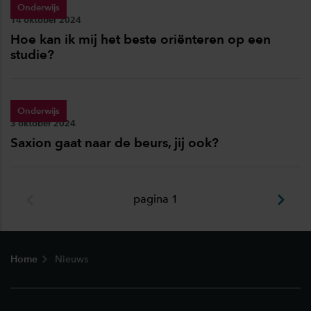
Onderwijs
Publicatiedatum:
14 oktober 2024
Hoe kan ik mij het beste oriënteren op een
studie?
Onderwijs
Publicatiedatum:
3 oktober 2024
Saxion gaat naar de beurs, jij ook?
pagina 1
Footer
Home
Nieuws