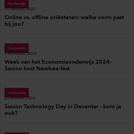
Onderwijs
Publicatiedatum:
27 februari 2025
Online vs. offline oriënteren: welke vorm past
bij jou?
Corporate
Publicatiedatum:
7 november 2024
Week van het Economieonderwijs 2024:
Saxion host Newbee-fest
Corporate
Publicatiedatum:
23 oktober 2024
Saxion Technology Day in Deventer - kom je
ook?