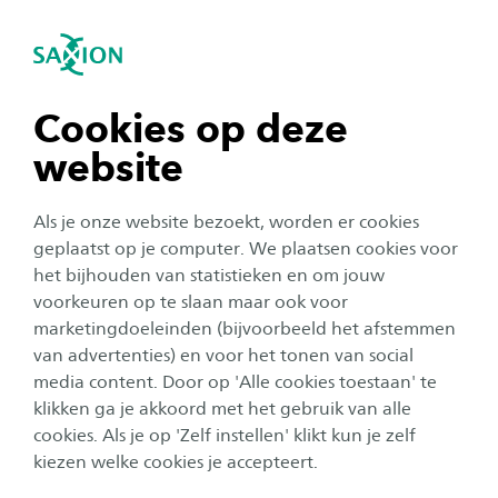
igatie sluiten
Zo
Navigatie openen
Nieuws
Events
navigatie tonen
Cookies op deze
website
navigatie tonen
Alle categorieën
Als je onze website bezoekt, worden er cookies
navigatie tonen
geplaatst op je computer. We plaatsen cookies voor
Organisatie
Publicatiedatum:
18 mei 2026
het bijhouden van statistieken en om jouw
voorkeuren op te slaan maar ook voor
Event ‘Energie in Beweging’ brengt onderwijs,
navigatie tonen
onderzoek en praktijk samen rond
marketingdoeleinden (bijvoorbeeld het afstemmen
energietransitie
van advertenties) en voor het tonen van social
media content. Door op 'Alle cookies toestaan' te
navigatie tonen
klikken ga je akkoord met het gebruik van alle
cookies. Als je op 'Zelf instellen' klikt kun je zelf
Onderwijs
kiezen welke cookies je accepteert.
Publicatiedatum:
26 maart 2026
Alle must-know tips voor de open dagen