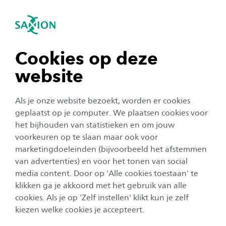
igatie sluiten
Zo
Navigatie openen
Home
Onderzoek
Health and Wellbeing
Social Work
Buur & Zo: wijkservicecentrum
navigatie tonen
Cookies op deze
van de toekomst
website
navigatie tonen
Vergrijzing, toenemende zorgkosten en
Als je onze website bezoekt, worden er cookies
personeelstekorten vragen om innovatieve
navigatie tonen
geplaatst op je computer. We plaatsen cookies voor
het bijhouden van statistieken en om jouw
oplossingen op het snijvlak van welzijn en zorg.
voorkeuren op te slaan maar ook voor
Om het stelsel betaalbaar te houden, is
navigatie tonen
marketingdoeleinden (bijvoorbeeld het afstemmen
extramuralisering van zorg noodzakelijk. Ook
van advertenties) en voor het tonen van social
vereist het klimaatprobleem een drastische
media content. Door op 'Alle cookies toestaan' te
navigatie tonen
klikken ga je akkoord met het gebruik van alle
aanpak die de Co2-uitstoot terugdringt.
cookies. Als je op 'Zelf instellen' klikt kun je zelf
Oplossingen voor dergelijke vraagstukken
kiezen welke cookies je accepteert.
vragen om een multidisciplinaire aanpak,