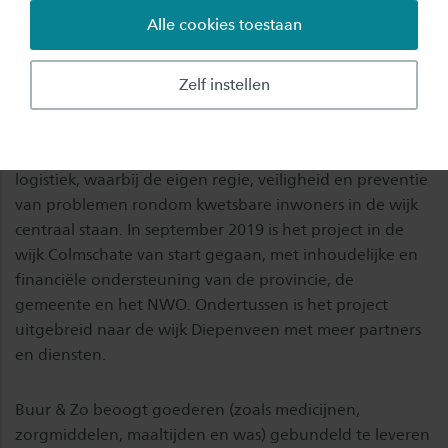
waarbij expertise vanuit verschillende
Alle cookies toestaan
vakgebieden op een slimme en integrale manier
worden samengebracht.
Zelf instellen
Buur & Zo in de gemeente Deventer verbindt op een
vernieuwende en duurzame wijze welzijn, zorg én
logistiek, waarbij de eigen regie, veiligheid en preventie
van problemen rondom kwetsbare inwoners in de wijk
centraal staan. In september 2019 is het project in de
wijk Colmschate van start gegaan, met inhoudelijke en
financiële ondersteuning van de provincie, de
gemeente en het NWO. Ondertussen is het project
uitgebreid naar de wijk Diepenveen met meer partners
en diensten.
Buur & Zo beoogt goederen (zoals medicijnen,
zorgmiddelen, maaltijden en was) gebundeld te leveren