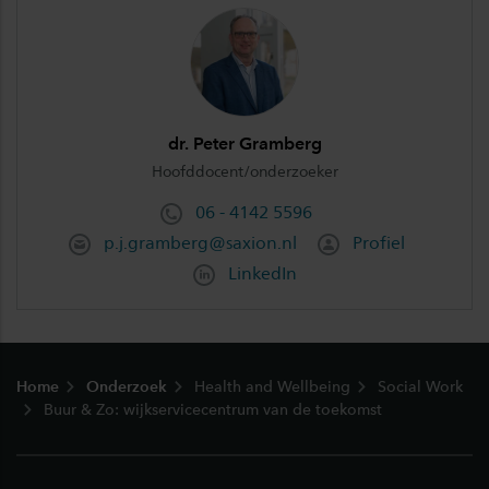
dr. Peter Gramberg
Hoofddocent/onderzoeker
06 - 4142 5596
p.j.gramberg@saxion.nl
Profiel
LinkedIn
Footer
Home
Onderzoek
Health and Wellbeing
Social Work
Buur & Zo: wijkservicecentrum van de toekomst