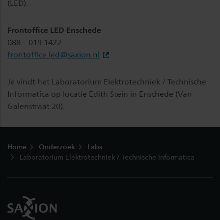
(LED).
Frontoffice LED Enschede
088 – 019 1422
frontoffice.led@saxion.nl
Je vindt het Laboratorium Elektrotechniek / Technische
Informatica op locatie Edith Stein in Enschede (Van
Galenstraat 20).
Footer
Home
Onderzoek
Labs
Laboratorium Elektrotechniek / Technische Informatica