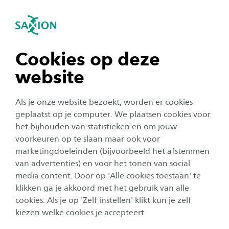
igatie sluiten
Zo
Navigatie openen
navigatie tonen
Cookies op deze
website
navigatie tonen
Als je onze website bezoekt, worden er cookies
navigatie tonen
geplaatst op je computer. We plaatsen cookies voor
het bijhouden van statistieken en om jouw
voorkeuren op te slaan maar ook voor
navigatie tonen
marketingdoeleinden (bijvoorbeeld het afstemmen
van advertenties) en voor het tonen van social
media content. Door op 'Alle cookies toestaan' te
navigatie tonen
Laboratorium Elektrotechniek
klikken ga je akkoord met het gebruik van alle
cookies. Als je op 'Zelf instellen' klikt kun je zelf
/ Technische Informatica
kiezen welke cookies je accepteert.