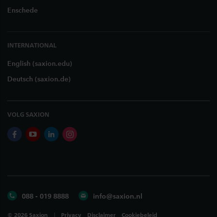
Enschede
INTERNATIONAL
English (saxion.edu)
Deutsch (saxion.de)
VOLG SAXION
facebook
youtube
linkedin
instagram
088 - 019 8888
info@saxion.nl
©
2026
Saxion
Privacy
Disclaimer
Cookiebeleid