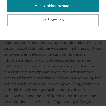
Alle cookies toestaan
Elektronische producten testen? Daarvoor moet
je in ons Laboratorium Elektrotechniek /
Zelf instellen
Technische Informatica zijn!
In dit lab vind je vier laboratoriumtafels met
hypermoderne meetapparatuur voor het uitvoeren van
testen. Deze tafels hebben we samen met onze partners
ontwikkeld en gebouwd. Je kunt bij Technische
Informatica terecht voor softwaretoepassingen en
embedded systemen. Denk hierbij aan producten met
een klein computertje aan boord, zoals zelfstandige
robots. Elektrotechniek kan je helpen met kennis op het
gebied van bijvoorbeeld energieopwekking, opslag en
verbruik. Heb je een opdracht voor ons of wil je
samenwerken met het lab? Neem dan contact op met
onze Academie Life Science, Engineering & Design