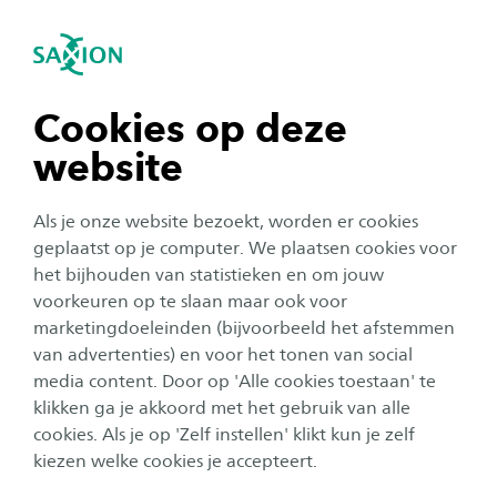
igatie sluiten
Zo
Navigatie openen
Als student met ons
samenwerken?
Industrial Design
Subnavigatie tonen
navigatie tonen
Cookies op deze
Het lectoraat Industrial Design werkt samen met
website
studenten van uiteenlopende opleidingen op
navigatie tonen
MBO-, HBO- en WO-niveau, zoals Industrieel
Als je onze website bezoekt, worden er cookies
Product Ontwerpen (IPO), Industrial Design
navigatie tonen
geplaatst op je computer. We plaatsen cookies voor
het bijhouden van statistieken en om jouw
Engineering, Psychologie,
voorkeuren op te slaan maar ook voor
Werktuigbouwkunde en Mechatronica. Binnen
navigatie tonen
marketingdoeleinden (bijvoorbeeld het afstemmen
onze onderzoeksprojecten denken studenten
van advertenties) en voor het tonen van social
mee over actuele maatschappelijke en
media content. Door op 'Alle cookies toestaan' te
navigatie tonen
klikken ga je akkoord met het gebruik van alle
technologische vraagstukken – vaak in
cookies. Als je op 'Zelf instellen' klikt kun je zelf
samenwerking met bedrijven en
kiezen welke cookies je accepteert.
zorginstellingen.