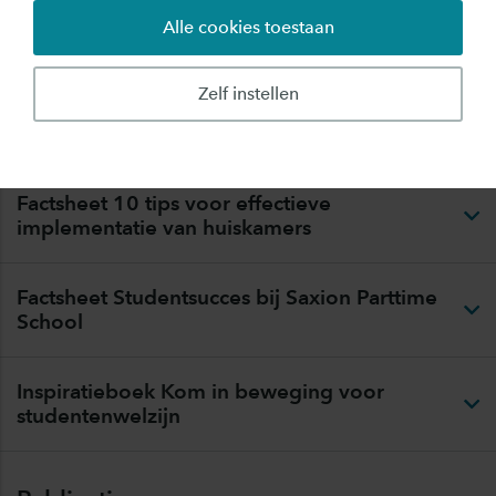
Alle cookies toestaan
Visievormingstool TALENTS
Zelf instellen
Factsheet Studentenwelzijn tijdens de stage
Factsheet 10 tips voor effectieve
implementatie van huiskamers
Factsheet Studentsucces bij Saxion Parttime
School
Inspiratieboek Kom in beweging voor
studentenwelzijn