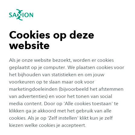
igatie sluiten
Zo
Navigatie openen
Resultaten van ons onderzoek
Innovatief en Effectief Onderwijs
Binnen ons lectoraat realiseren we inspirerende
Subnavigatie tonen
navigatie tonen
Cookies op deze
projecten op onze kernthema's, wat resulteert
website
in waardevolle uitkomsten zoals
navigatie tonen
ontwerprichtlijnen, praktische onderwijstools,
Als je onze website bezoekt, worden er cookies
en nieuwe inzichten in de vorm van rapporten
navigatie tonen
geplaatst op je computer. We plaatsen cookies voor
en factsheets.
het bijhouden van statistieken en om jouw
voorkeuren op te slaan maar ook voor
navigatie tonen
marketingdoeleinden (bijvoorbeeld het afstemmen
PRODUCTEN
van advertenties) en voor het tonen van social
media content. Door op 'Alle cookies toestaan' te
navigatie tonen
klikken ga je akkoord met het gebruik van alle
Toolkit Reflectie!
cookies. Als je op 'Zelf instellen' klikt kun je zelf
kiezen welke cookies je accepteert.
Website TALENTS