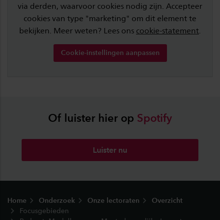
via derden, waarvoor cookies nodig zijn. Accepteer
cookies van type "marketing" om dit element te
bekijken. Meer weten? Lees ons
cookie-statement
.
Cookie-instellingen aanpassen
Of luister hier op
Spotify
Luister nu
Footer
Home
Onderzoek
Onze lectoraten
Overzicht
Focusgebieden