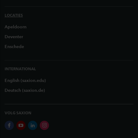
LOCATIES
Apeldoorn
Deventer
Enschede
INTERNATIONAL
English (saxion.edu)
Deutsch (saxion.de)
VOLG SAXION
facebook
youtube
linkedin
instagram