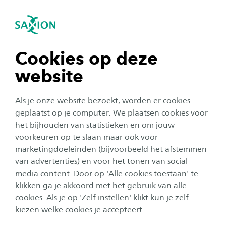
igatie sluiten
Zo
Navigatie openen
Podcast: Modelleren van
Modelleren van Maatschappelijke
Maatschappelijke Impact
Impact
navigatie tonen
Cookies op deze
Subnavigatie tonen
Ontdek de inzichten van het lectoraat
website
Modeleren van Maatschappelijke Impact! Kijk of
navigatie tonen
luister naar onze podcasts en laat je inspireren
Als je onze website bezoekt, worden er cookies
door actuele thema's en ons onderzoek naar
navigatie tonen
geplaatst op je computer. We plaatsen cookies voor
het bijhouden van statistieken en om jouw
maatschappelijke impact.
voorkeuren op te slaan maar ook voor
navigatie tonen
marketingdoeleinden (bijvoorbeeld het afstemmen
#18 Smart Energy Hubs: een bijdrage aan de
van advertenties) en voor het tonen van social
energietransitie?
media content. Door op 'Alle cookies toestaan' te
navigatie tonen
In deze aflevering gaat Michel Linnenbank in gesprek
klikken ga je akkoord met het gebruik van alle
met Richard van Leeuwen en Milos Bunda over smart
cookies. Als je op 'Zelf instellen' klikt kun je zelf
energy hubs, wat is het en hoe dragen deze bij aan de
kiezen welke cookies je accepteert.
energietransitie.