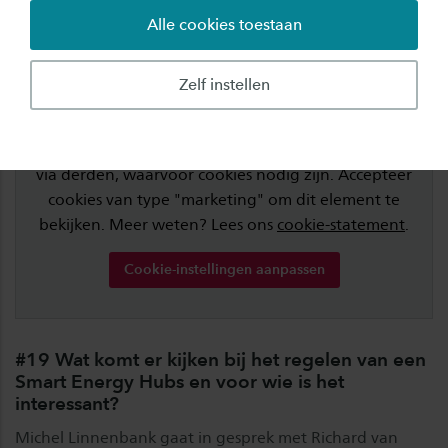
Alle cookies toestaan
Zelf instellen
Voor dit element zijn cookies nodig
Voor sommige elementen gebruikt Saxion inhoud
via derden, waarvoor cookies nodig zijn. Accepteer
cookies van type "marketing" om dit element te
bekijken. Meer weten? Lees ons
cookie-statement
.
Cookie-instellingen aanpassen
#19 Wat komt er kijken bij het regelen van een
Smart Energy Hubs en voor wie is het
interessant?
Michel Linnenbank gaat in gesprek met Richard van