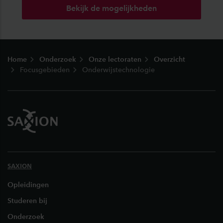
Bekijk de mogelijkheden
Footer
Home
Onderzoek
Onze lectoraten
Overzicht
Focusgebieden
Onderwijstechnologie
SAXION
Opleidingen
Studeren bij
Onderzoek