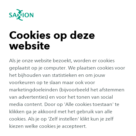
igatie sluiten
Zo
Navigatie openen
Onderwijstechnologie
Vernieuwend Onderwijs
Als lectoraat onderzoeken we de
Subnavigatie tonen
navigatie tonen
Cookies op deze
mogelijkheden en ook de mitsen en maren van
website
onderwijstechnologie. We richten ons op de
navigatie tonen
inzet ervan en het professionaliseren van
Als je onze website bezoekt, worden er cookies
(aanstaande) leraren op het gebied van ‘next
navigatie tonen
geplaatst op je computer. We plaatsen cookies voor
practices’. We gaan na hoe
het bijhouden van statistieken en om jouw
voorkeuren op te slaan maar ook voor
onderwijstechnologie een waardevolle bijdrage
navigatie tonen
marketingdoeleinden (bijvoorbeeld het afstemmen
kan leveren aan de vorming van leerlingen.
van advertenties) en voor het tonen van social
media content. Door op 'Alle cookies toestaan' te
navigatie tonen
Voortdurend komen nieuwe technologieën op in het
klikken ga je akkoord met het gebruik van alle
onderwijs. Denk aan kunstmatige intelligentie,
cookies. Als je op 'Zelf instellen' klikt kun je zelf
wearables en immersieve, multimodale leeromgevingen
kiezen welke cookies je accepteert.
met augmented en virtual reality. Hoewel technologie