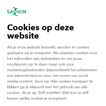
igatie sluiten
Zo
Navigatie openen
Home
Onderzoek
Onze onderzoekers
H
navigatie tonen
Cookies op deze
Eli Haafkens, MSc
website
navigatie tonen
Eli Haafkens, MSc
Als je onze website bezoekt, worden er cookies
navigatie tonen
geplaatst op je computer. We plaatsen cookies voor
het bijhouden van statistieken en om jouw
Eli Haafkens is docent/onderzoeker bij het
voorkeuren op te slaan maar ook voor
navigatie tonen
lectoraat Social Work
marketingdoeleinden (bijvoorbeeld het afstemmen
van advertenties) en voor het tonen van social
media content. Door op 'Alle cookies toestaan' te
Lees meer over het lectoraat
Social Work
navigatie tonen
klikken ga je akkoord met het gebruik van alle
cookies. Als je op 'Zelf instellen' klikt kun je zelf
kiezen welke cookies je accepteert.