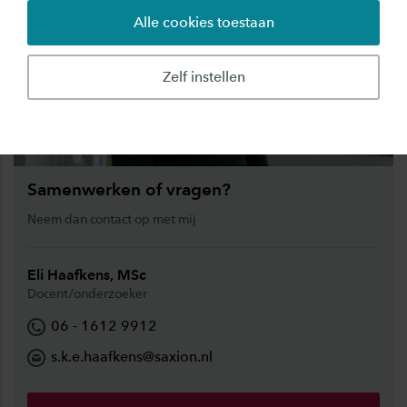
Alle cookies toestaan
Zelf instellen
Samenwerken of vragen?
Neem dan contact op met mij
Eli Haafkens, MSc
Docent/onderzoeker
06 - 1612 9912
s.k.e.haafkens@saxion.nl