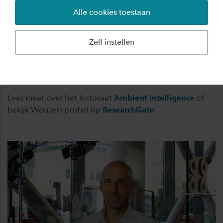
heeft meer dan 25 jaar ervaring als onderzoeker,
Alle cookies toestaan
projectleider en projectontwikkelaar in het
toegepast onderzoek bij achtereenvolgens het
Zelf instellen
Telematica Research Centrum, Telematica
Instituut, Novay en Saxion.
Lees meer over het lectoraat
Ambient Intelligence
of
bekijk Wouters profiel op
ResearchGate.