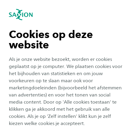
igatie sluiten
Zo
Navigatie openen
Home
Onderzoek
Onze onderzoekers
T
navigatie tonen
Cookies op deze
dr. ir. Wouter Teeuw
website
navigatie tonen
dr. ir. Wouter Teeuw
Als je onze website bezoekt, worden er cookies
navigatie tonen
geplaatst op je computer. We plaatsen cookies voor
het bijhouden van statistieken en om jouw
Wouter Teeuw is lector bij het lectoraat Ambient
voorkeuren op te slaan maar ook voor
navigatie tonen
Intelligence. Wouter is afgestudeerd in de
marketingdoeleinden (bijvoorbeeld het afstemmen
Technische Natuurkunde aan de Universiteit van
van advertenties) en voor het tonen van social
media content. Door op 'Alle cookies toestaan' te
navigatie tonen
Delft op computerarchitecturen voor
klikken ga je akkoord met het gebruik van alle
beeldverwerking. Vervolgens behaalde hij zijn
cookies. Als je op 'Zelf instellen' klikt kun je zelf
PhD in de Informatica aan de Universiteit
kiezen welke cookies je accepteert.
Twente op parallelle database systemen. Teeuw