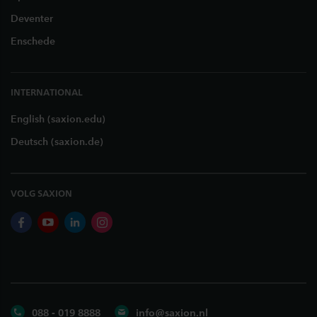
Deventer
Enschede
INTERNATIONAL
English (saxion.edu)
Deutsch (saxion.de)
VOLG SAXION
facebook
youtube
linkedin
instagram
088 - 019 8888
info@saxion.nl