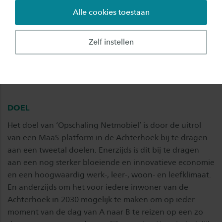
ervaringen die in project Netmobil zijn opgedaan
Alle cookies toestaan
meegenomen. Denk aan de ervaringen op het gebied
van het betrekken van inwoners (community-building),
Zelf instellen
het doen van gebruikersonderzoek en communicatie. Al
deze instrumenten worden ontwikkeld en vervolgens
verzameld op een website die voor alle betrokkenen
beschikbaar is.
DOEL
Het doel van ‘Opschaling Netmobiel’ is door de uitrol
van een MaaS-platform in de Achterhoek bij te dragen
aan een tweetal doelen. Enerzijds is dit bij te dragen
aan een nog sterker bloeiende en innovatieve economie
en een hoogwaardig werk-, leer-, woon- en leefklimaat.
En anderzijds om het voor iedere inwoner van de
Achterhoek in 2030 mogelijk te maken om op ieder
moment van de dag van A naar B te reizen op een zo