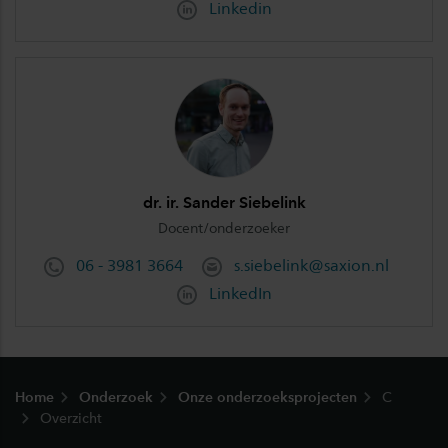
Linkedin
dr. ir. Sander Siebelink
Docent/onderzoeker
06 - 3981 3664
s.siebelink@saxion.nl
LinkedIn
Footer
Home
Onderzoek
Onze onderzoeksprojecten
C
Overzicht