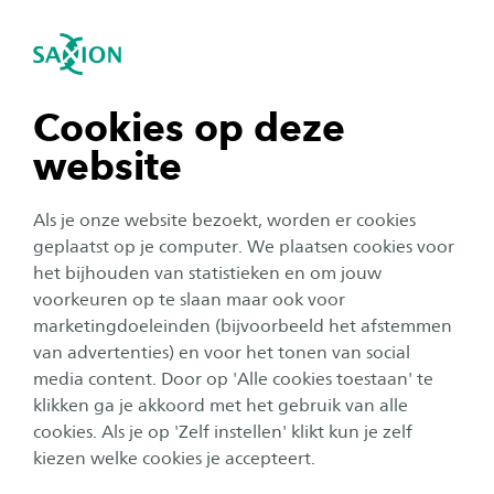
igatie sluiten
Zo
Navigatie openen
Home
Onderzoek
Onze onderzoeksprojecten
C
CircleBIM
Subnavigatie tonen
Lopend
navigatie tonen
Cookies op deze
CircleBIM
website
navigatie tonen
De bouwsector verbruikt enorme hoeveelheden
Als je onze website bezoekt, worden er cookies
grondstoffen en produceert grote
navigatie tonen
geplaatst op je computer. We plaatsen cookies voor
het bijhouden van statistieken en om jouw
hoeveelheden afval. CircleBIM verbetert
voorkeuren op te slaan maar ook voor
bouwprocessen door BIM te integreren en zo
navigatie tonen
marketingdoeleinden (bijvoorbeeld het afstemmen
data gedreven samenwerking mogelijk te
van advertenties) en voor het tonen van social
maken met behulp van innovatieve circulaire
media content. Door op 'Alle cookies toestaan' te
navigatie tonen
klikken ga je akkoord met het gebruik van alle
oplossingen.
cookies. Als je op 'Zelf instellen' klikt kun je zelf
kiezen welke cookies je accepteert.
In opdracht voor:
Interreg North Sea