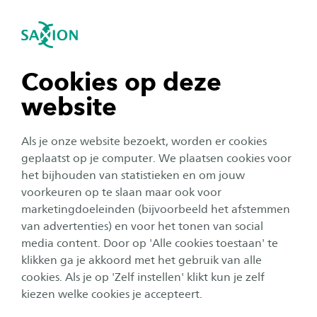
igatie sluiten
Zo
Navigatie openen
Home
Onderzoek
Onze onderzoeksprojecten
D
Dwars door de domeinen
Subnavigatie tonen
Lopend
navigatie tonen
Cookies op deze
Dwars door de domeinen -
website
navigatie tonen
gemeente Oldenzaal
Als je onze website bezoekt, worden er cookies
Samen met de gemeente Oldenzaal
navigatie tonen
geplaatst op je computer. We plaatsen cookies voor
het bijhouden van statistieken en om jouw
onderzoeken we in een lerende praktijk hoe
voorkeuren op te slaan maar ook voor
professionals binnen het sociaal domein
navigatie tonen
marketingdoeleinden (bijvoorbeeld het afstemmen
overstijgend kunnen samenwerken voor
van advertenties) en voor het tonen van social
inwoners met meervoudige problematiek.
media content. Door op 'Alle cookies toestaan' te
navigatie tonen
klikken ga je akkoord met het gebruik van alle
cookies. Als je op 'Zelf instellen' klikt kun je zelf
In opdracht voor:
Divosa
kiezen welke cookies je accepteert.
Looptijd
Startdatum
Einddatum