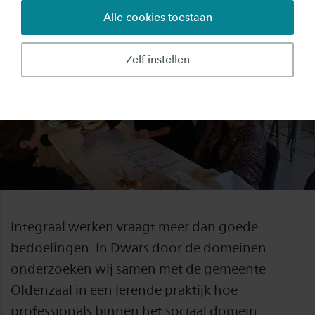
16 maanden
1 maart 2025
30 juni 2026
Alle cookies toestaan
Zelf instellen
Integraal werken vraagt meer dan goede
bedoelingen. In Dwars door de domeinen
onderzoeken wij samen met de gemeente
Oldenzaal in een lerende praktijk hoe
professionals binnen het sociaal domein