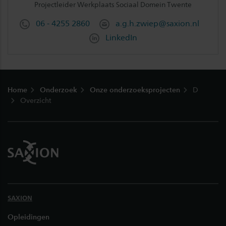
Projectleider Werkplaats Sociaal Domein Twente
06 - 4255 2860
a.g.h.zwiep@saxion.nl
LinkedIn
Footer
Home
Onderzoek
Onze onderzoeksprojecten
D
Overzicht
SAXION
Opleidingen