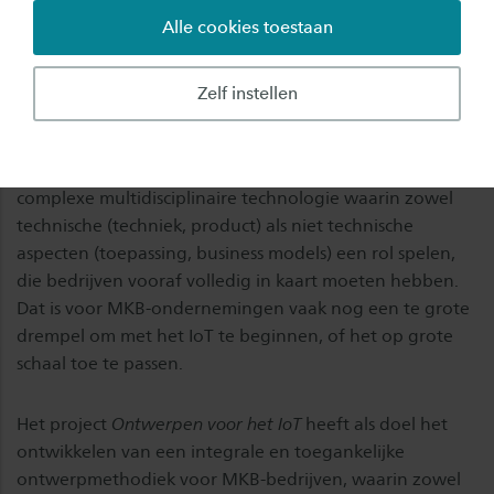
makkelijker te maken, bijvoorbeeld door
Alle cookies toestaan
treinreizigers vooraf te informeren over de
drukte in een coupé.
Zelf instellen
Terwijl grote bedrijven al actief en succesvol bezig zijn
met het IoT, blijft het MKB nog achter. IoT is een
complexe multidisciplinaire technologie waarin zowel
technische (techniek, product) als niet technische
aspecten (toepassing, business models) een rol spelen,
die bedrijven vooraf volledig in kaart moeten hebben.
Dat is voor MKB-ondernemingen vaak nog een te grote
drempel om met het IoT te beginnen, of het op grote
schaal toe te passen.
Het project
Ontwerpen voor het IoT
heeft als doel het
ontwikkelen van een integrale en toegankelijke
ontwerpmethodiek voor MKB-bedrijven, waarin zowel