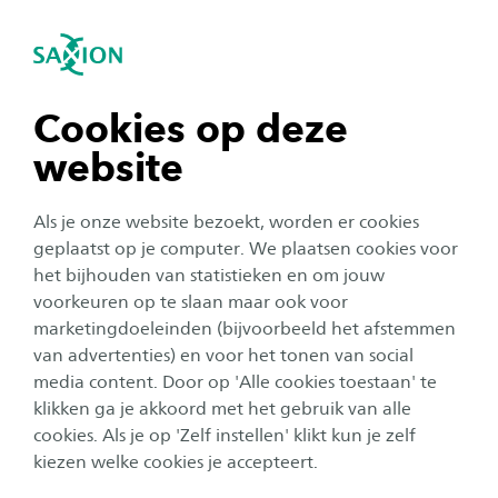
igatie sluiten
Zo
Navigatie openen
Home
Onderzoek
Smart Industry
Industrial Design
Ontwerpen voor het Internet
navigatie tonen
Cookies op deze
of Things (IoT)
website
navigatie tonen
Het IoT (Internet of Things), waarin allerlei
Als je onze website bezoekt, worden er cookies
soorten apparaten zijn verbonden met het
navigatie tonen
geplaatst op je computer. We plaatsen cookies voor
het bijhouden van statistieken en om jouw
internet, wordt voor steeds meer bedrijven een
voorkeuren op te slaan maar ook voor
onmisbaar onderdeel van de digitalisering. IoT
navigatie tonen
marketingdoeleinden (bijvoorbeeld het afstemmen
toepassingen verzamelen data. Op basis van
van advertenties) en voor het tonen van social
deze data worden processen geoptimaliseerd,
media content. Door op 'Alle cookies toestaan' te
navigatie tonen
klikken ga je akkoord met het gebruik van alle
bijvoorbeeld door een seintje te geven nog
cookies. Als je op 'Zelf instellen' klikt kun je zelf
voordat een machine-onderdeel kapot gaat.
kiezen welke cookies je accepteert.
Data kan ook worden gebruikt om het leven