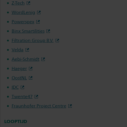
Z-Tech
WordLenig
Powerspex
Binx Smartilities
Filtration Group B.V.
Velda
Aebi-Schmidt
Haeger
OostNL
IDC
Twente47
Fraunhofer Project Centre
LOOPTIJD