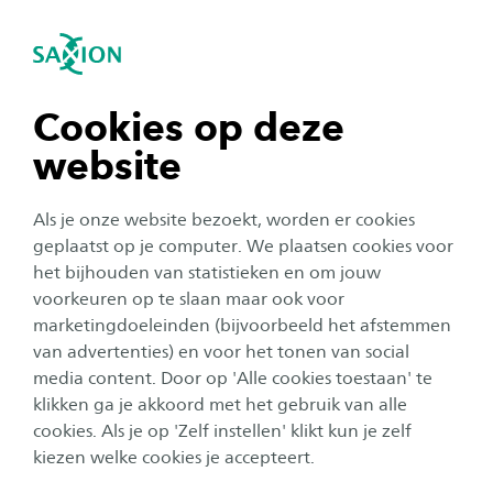
igatie sluiten
Zo
Navigatie openen
Home
Onderzoek
Smart Industry
Nanotechnology - NanoBioInterface
navigatie tonen
Cookies op deze
Cost effective lab on a chip
website
technology for SMEs
navigatie tonen
Als je onze website bezoekt, worden er cookies
The use of microfluidic chips in everyday
navigatie tonen
geplaatst op je computer. We plaatsen cookies voor
products is increasing. For example,
het bijhouden van statistieken en om jouw
microfluidic chips are used in the treatment of
voorkeuren op te slaan maar ook voor
navigatie tonen
marketingdoeleinden (bijvoorbeeld het afstemmen
bipolar disorder, enabling sufferers to find a
van advertenties) en voor het tonen van social
better life balance. Forensic science also uses
media content. Door op 'Alle cookies toestaan' te
navigatie tonen
these chips to perform DNA testing.
klikken ga je akkoord met het gebruik van alle
cookies. Als je op 'Zelf instellen' klikt kun je zelf
kiezen welke cookies je accepteert.
In addition, microfluidic chips are widely used in
industry, for example in the development of