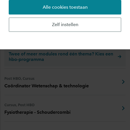
Post HBO, Leergang
Alle cookies toestaan
Adviseur Arbeid en Gezondheid
Zelf instellen
Post HBO
Basis Jeugdhulp
Twee of meer modules rond één thema? Kies een
hbo-programma
Post HBO, Cursus
Coördinator Wetenschap & technologie
Cursus, Post HBO
Fysiotherapie - Schoudercombi