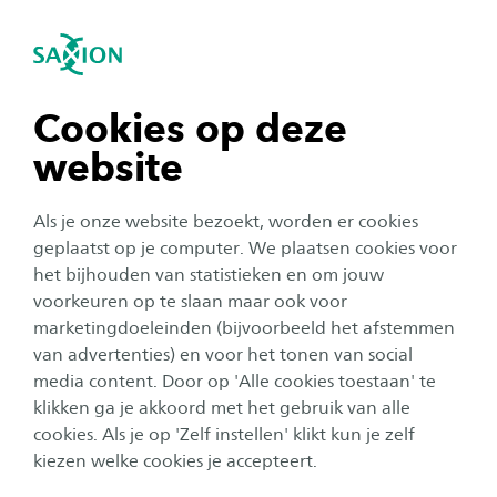
igatie sluiten
Zo
Navigatie openen
Cursussen
navigatie tonen
Cookies op deze
website
Voltijd
Deeltijd
Cursussen
Minoren
navigatie tonen
Als je onze website bezoekt, worden er cookies
navigatie tonen
geplaatst op je computer. We plaatsen cookies voor
het bijhouden van statistieken en om jouw
voorkeuren op te slaan maar ook voor
Verze
navigatie tonen
marketingdoeleinden (bijvoorbeeld het afstemmen
van advertenties) en voor het tonen van social
39 RESULTATEN
media content. Door op 'Alle cookies toestaan' te
navigatie tonen
klikken ga je akkoord met het gebruik van alle
Alle filters wissen
Post HBO
cookies. Als je op 'Zelf instellen' klikt kun je zelf
kiezen welke cookies je accepteert.