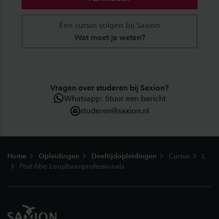
Een cursus volgen bij Saxion
Wat moet je weten?
Vragen over studeren bij Saxion?
Whatsapp: Stuur een bericht
studeren@saxion.nl
Footer
Home
Opleidingen
Deeltijdopleidingen
Cursus
L
Post-hbo Loopbaanprofessionals