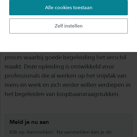
Alle cookies toestaan
Veel mensen kunnen ondersteuning gebruiken
bij veranderingen en het aanpassen aan nieuwe
Zelf instellen
situaties. Het vinden van werk dat aansluit bij
iemands kwaliteiten, interesses en
mogelijkheden op de arbeidsmarkt is vaak een
proces waarbij goede begeleiding het verschil
maakt. Deze opleiding is ontwikkeld voor
professionals die al werken op het snijvlak van
mens en werk en zich verder willen verdiepen in
het begeleiden van loopbaanvraagstukken.
Meld je nu aan
Klik op ‘Aanmelden’. Na aanmelden kies je de