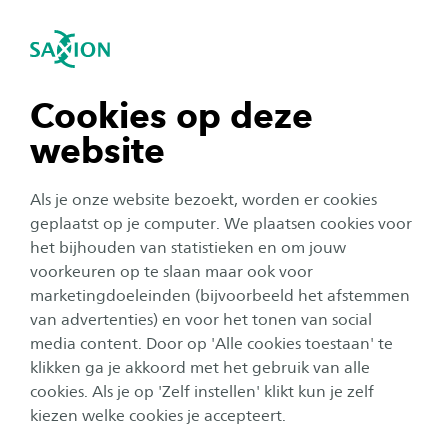
igatie sluiten
Zo
Navigatie openen
Post-hbo Loopbaanprofessionals
Subnavigatie tonen
navigatie tonen
Cookies op deze
website
navigatie tonen
Als je onze website bezoekt, worden er cookies
navigatie tonen
geplaatst op je computer. We plaatsen cookies voor
het bijhouden van statistieken en om jouw
voorkeuren op te slaan maar ook voor
navigatie tonen
marketingdoeleinden (bijvoorbeeld het afstemmen
van advertenties) en voor het tonen van social
media content. Door op 'Alle cookies toestaan' te
navigatie tonen
klikken ga je akkoord met het gebruik van alle
Post-hbo
cookies. Als je op 'Zelf instellen' klikt kun je zelf
Loopbaanprofessionals
kiezen welke cookies je accepteert.