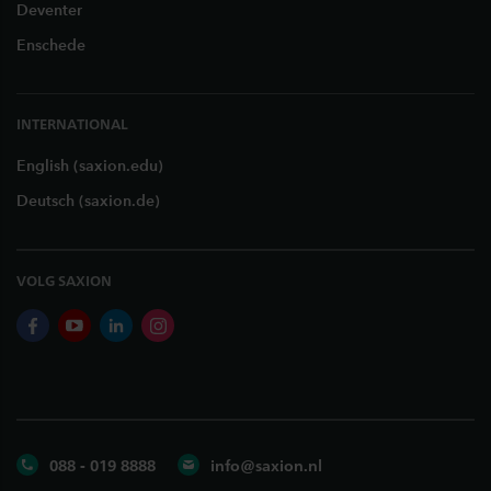
Deventer
Enschede
INTERNATIONAL
English (saxion.edu)
Deutsch (saxion.de)
VOLG SAXION
facebook
youtube
linkedin
instagram
088 - 019 8888
info@saxion.nl