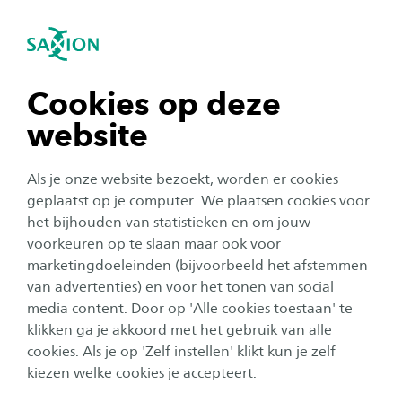
igatie sluiten
Zo
Navigatie openen
Post-hbo leergang palliatieve zorg
verpleegkundige
navigatie tonen
Cookies op deze
Subnavigatie tonen
website
navigatie tonen
Als je onze website bezoekt, worden er cookies
navigatie tonen
geplaatst op je computer. We plaatsen cookies voor
het bijhouden van statistieken en om jouw
voorkeuren op te slaan maar ook voor
navigatie tonen
marketingdoeleinden (bijvoorbeeld het afstemmen
van advertenties) en voor het tonen van social
media content. Door op 'Alle cookies toestaan' te
navigatie tonen
klikken ga je akkoord met het gebruik van alle
Post-hbo leergang palliatieve
cookies. Als je op 'Zelf instellen' klikt kun je zelf
zorg verpleegkundige
kiezen welke cookies je accepteert.