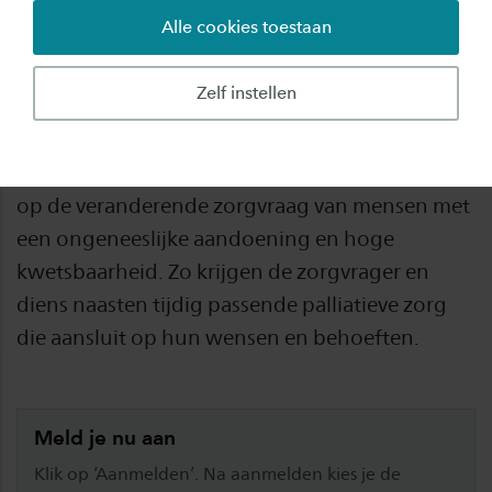
Alle cookies toestaan
Ben jij hbo‑verpleegkundige en wil je je
specialiseren in palliatieve zorg? Met deze
Zelf instellen
leergang ontwikkel je waardevolle,
toekomstbestendige kennis. Je leert vanuit
verpleegkundig leiderschap proactief inspelen
op de veranderende zorgvraag van mensen met
een ongeneeslijke aandoening en hoge
kwetsbaarheid. Zo krijgen de zorgvrager en
diens naasten tijdig passende palliatieve zorg
die aansluit op hun wensen en behoeften.
Meld je nu aan
Klik op ‘Aanmelden’. Na aanmelden kies je de