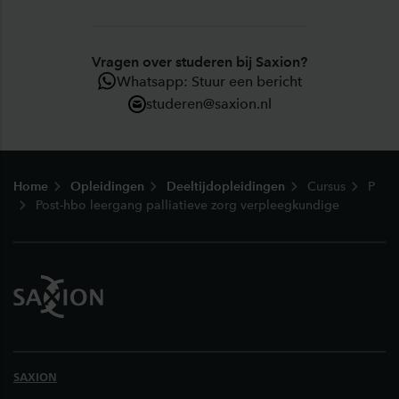
Vragen over studeren bij Saxion?
Whatsapp: Stuur een bericht
studeren@saxion.nl
Footer
Home
Opleidingen
Deeltijdopleidingen
Cursus
P
Post-hbo leergang palliatieve zorg verpleegkundige
SAXION