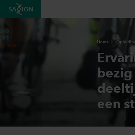
Home
Opleidin
Ervar
bezig
deelti
een s