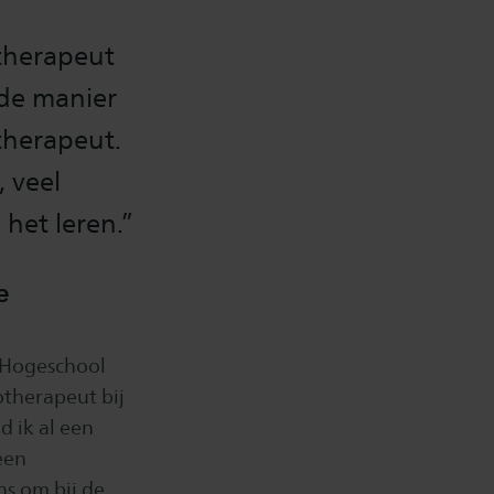
therapeut
fde manier
 therapeut.
, veel
het leren.”
e
 Hogeschool
therapeut bij
 ik al een
een
ns om bij de