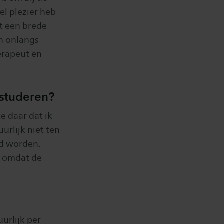
el plezier heb
et een brede
en onlangs
erapeut en
 studeren?
e daar dat ik
urlijk niet ten
gd worden.
n, omdat de
uurlijk per