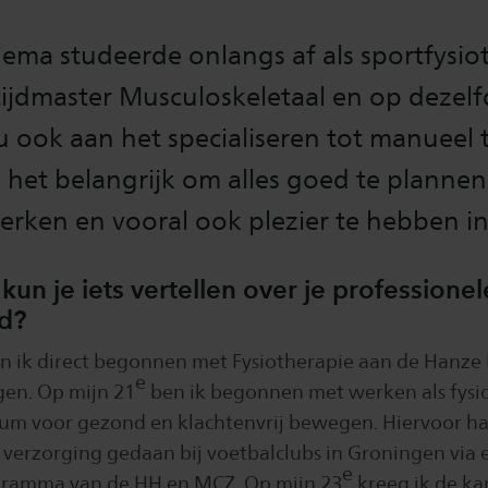
ema studeerde onlangs af als sportfysio
tijdmaster Musculoskeletaal en op dezel
 nu ook aan het specialiseren tot manueel
s het belangrijk om alles goed te plannen
rken en vooral ook plezier te hebben in 
kun je iets vertellen over je professionel
d?
n ik direct begonnen met Fysiotherapie aan de Hanze
e
gen. Op mijn 21
ben ik begonnen met werken als fysio
um voor gezond en klachtenvrij bewegen. Hiervoor had
e verzorging gedaan bij voetbalclubs in Groningen via 
e
gramma van de HH en MCZ. Op mijn 23
kreeg ik de ka