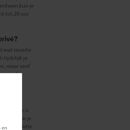
romheen kun je
16 tot 20 uur
privé?
el wat moeite
tijdelijk je
en, maar veel
emen als
ngrijkste is
doet en hoe je
ortrevalidatie.
n en