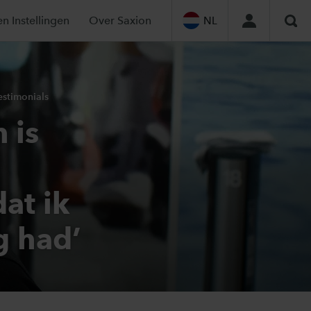
en Instellingen
Over Saxion
NL
Zoe
estimonials
 is
at ik
g had’