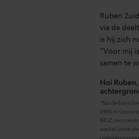
Ruben Zuid
via de deel
is hij zich
“Voor mij i
samen te we
Hoi Ruben, 
achtergron
“Na de havo be
(HH) in Gronin
MCZ, een centr
aantal jaren d
opleidingspro