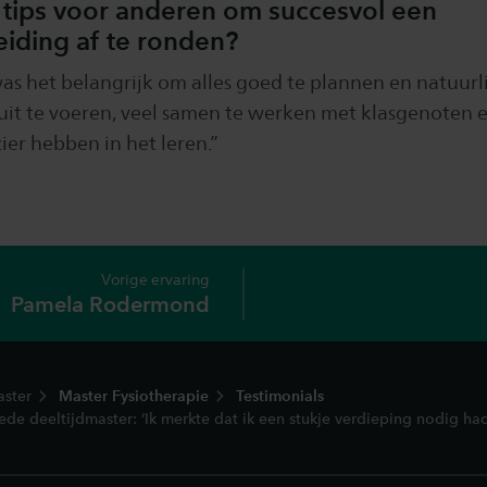
 tips voor anderen om succesvol een
eiding af te ronden?
as het belangrijk om alles goed te plannen en natuurl
uit te voeren, veel samen te werken met klasgenoten 
ier hebben in het leren.”
Vorige ervaring
Pamela Rodermond
ster
Master Fysiotherapie
Testimonials
de deeltijdmaster: ‘Ik merkte dat ik een stukje verdieping nodig had