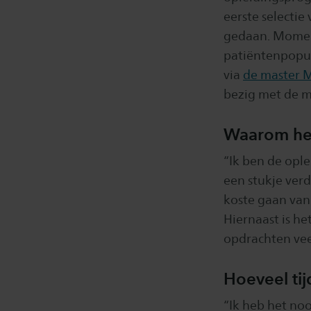
eerste selectie
gedaan. Moment
patiëntenpopula
via
de master M
bezig met de m
Waarom heb
“Ik ben de opl
een stukje verd
koste gaan van
Hiernaast is he
opdrachten vee
Hoeveel tij
“Ik heb het noo