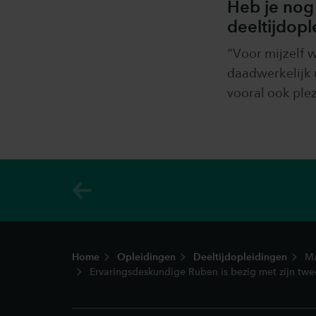
Heb je nog
deeltijdopl
“Voor mijzelf w
daadwerkelijk 
vooral ook plez
Footer
Home
Opleidingen
Deeltijdopleidingen
Ma
Ervaringsdeskundige Ruben is bezig met zijn twee