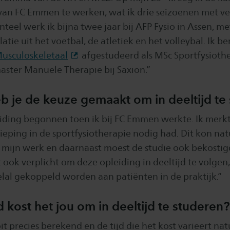
 van FC Emmen te werken, wat ik drie seizoenen met ve
eel werk ik bijna twee jaar bij AFP Fysio in Assen, m
tie uit het voetbal, de atletiek en het volleybal. Ik b
usculoskeletaal
afgestudeerd als MSc Sportfysioth
aster Manuele Therapie bij Saxion.”
 je de keuze gemaakt om in deeltijd te
eiding begonnen toen ik bij FC Emmen werkte. Ik merkt
ieping in de sportfysiotherapie nodig had. Dit kon natu
 mijn werk en daarnaast moest de studie ook bekosti
t ook verplicht om deze opleiding in deeltijd te volge
lal gekoppeld worden aan patiënten in de praktijk.”
d kost het jou om in deeltijd te studeren?
it precies berekend en de tijd die het kost varieert nat