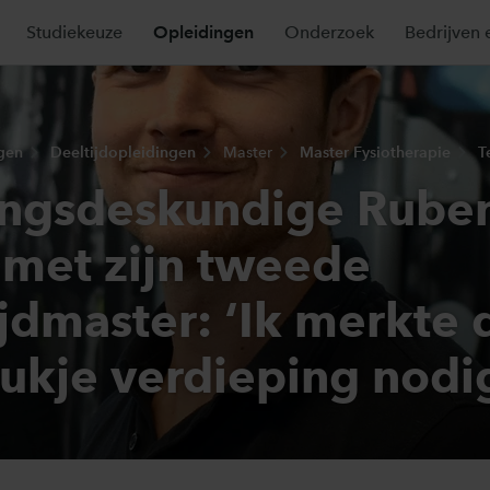
Studiekeuze
Opleidingen
Onderzoek
Bedrijven 
gen
Deeltijdopleidingen
Master
Master Fysiotherapie
T
ingsdeskundige Ruben
 met zijn tweede
jdmaster: ‘Ik merkte d
tukje verdieping nodi