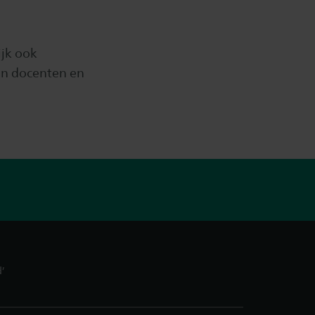
ijk ook
en docenten en
’