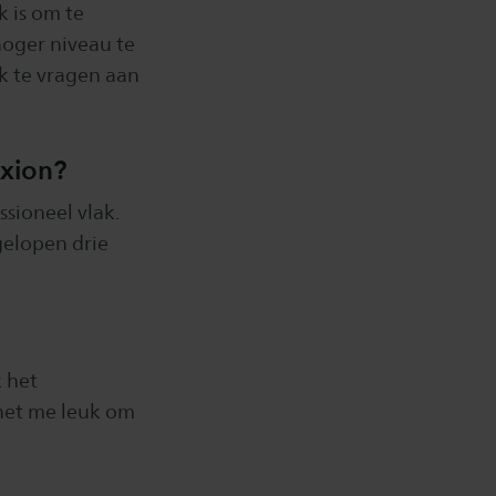
k is om te
hoger niveau te
ck te vragen aan
axion?
ssioneel vlak.
gelopen drie
 het
 het me leuk om
”