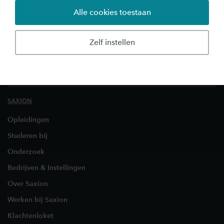
Student experience
Alle cookies toestaan
Zelf instellen
SAXION
Opleidingen
Studeren bij
Onderzoek
Bedrijven & Instellingen
Over Saxion
Werken bij Saxion
Klachtenloket