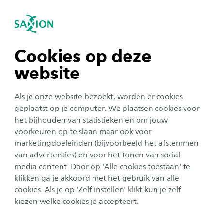
se navigation
Sea
Open navigation
Student experience
International Business offers you the
n subnavigation
Cookies op deze
opportunity to determine your own study
website
career within an international framework. After
n subnavigation
my initial studies, I completed an internship in
Als je onze website bezoekt, worden er cookies
New York.
n subnavigation
geplaatst op je computer. We plaatsen cookies voor
het bijhouden van statistieken en om jouw
voorkeuren op te slaan maar ook voor
n subnavigation
marketingdoeleinden (bijvoorbeeld het afstemmen
Next testimonial
van advertenties) en voor het tonen van social
Testimonial Estrella
Ramos Quiles
media content. Door op 'Alle cookies toestaan' te
n subnavigation
klikken ga je akkoord met het gebruik van alle
Footer
cookies. Als je op 'Zelf instellen' klikt kun je zelf
Home
kiezen welke cookies je accepteert.
Opleidingen
English
Fulltime
Bachelor
International Business (English taught)
Testimonials