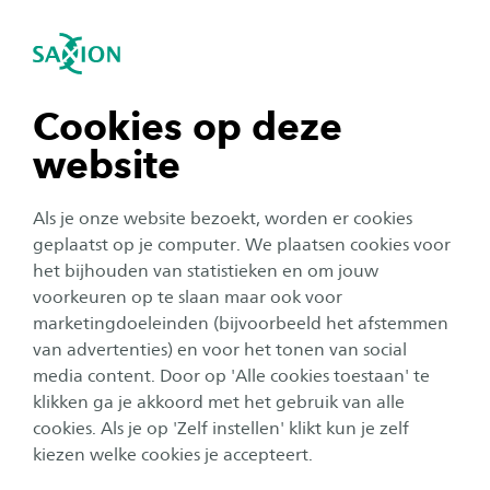
igatie sluiten
Zo
Navigatie openen
Meet & Greet: mis het niet!
Voordat je start met de opleiding Ad Software
navigatie tonen
Cookies op deze
Development maken we graag kennis met je.
website
Dit doen we tijdens een Meet & Greet. Een
navigatie tonen
gezellige dag waar je alvast een kijkje neemt bij
Als je onze website bezoekt, worden er cookies
jouw toekomstige studie!
navigatie tonen
geplaatst op je computer. We plaatsen cookies voor
het bijhouden van statistieken en om jouw
Wat is Meet & Greet?
voorkeuren op te slaan maar ook voor
navigatie tonen
marketingdoeleinden (bijvoorbeeld het afstemmen
Na je aanmelding bij Saxion wil je natuurlijk weten wat
van advertenties) en voor het tonen van social
je te wachten staat. Met wie ga je bijvoorbeeld studeren
media content. Door op 'Alle cookies toestaan' te
navigatie tonen
en wie zijn de docenten? En hoe zien de eerste weken
klikken ga je akkoord met het gebruik van alle
bij Saxion er eigenlijk uit? Dat ontdek je tijdens de Meet
cookies. Als je op 'Zelf instellen' klikt kun je zelf
& Greet van jouw opleiding. Dit is hét moment voor de
kiezen welke cookies je accepteert.
zomervakantie om te checken of je straks op de juiste