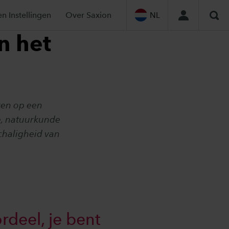
en Instellingen
Over Saxion
NL
Zoe
n het
rken op een
e, natuurkunde
schaligheid van
rdeel, je bent