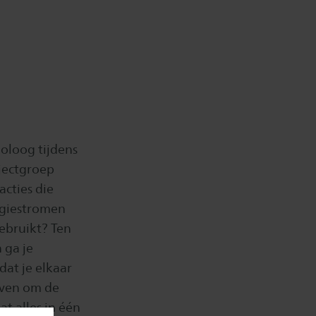
oloog tijdens
ojectgroep
acties die
rgiestromen
ebruikt? Ten
 ga je
dat je elkaar
even om de
t alles in één