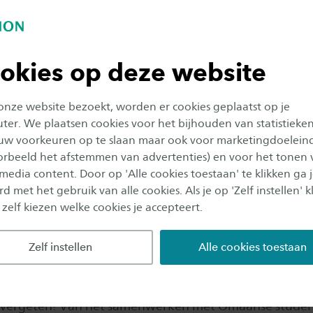
e opleiding daagt je uit zelf oplossingen te vinden vo
e kennis toe te passen. Het leukste aan de studie vin
okies op deze website
 onze website bezoekt, worden er cookies geplaatst op je
deel aan Chemische Technologie is de kleinschaligheid
er. We plaatsen cookies voor het bijhouden van statistieke
leert snel mensen kennen uit het tweede of derde jaar 
uw voorkeuren op te slaan maar ook voor marketingdoelein
je voornaam. De meeste docenten hebben een kamer di
oorbeeld het afstemmen van advertenties) en voor het tonen 
hart van de opleiding, waar je zo binnen kunt lopen. D
 media content. Door op 'Alle cookies toestaan' te klikken ga 
rt mentor, tegelijkertijd je docent is wordt de drempel
d met het gebruik van alle cookies. Als je op 'Zelf instellen' kl
laag en de gesprekken gezellig.
 zelf kiezen welke cookies je accepteert.
er Challenge in Oman
Zelf instellen
Alle cookies toestaan
jaar van de opleiding heb ik samen met vier medestud
n de Wetskills Water Challenge in Oman. Een geweld
al vergeten! Van het samenwerken met Omaanse studen