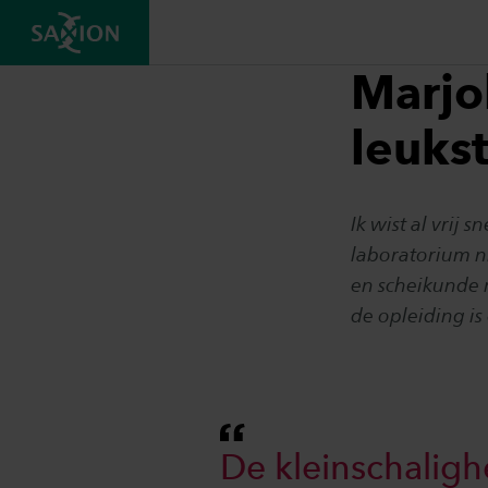
Marjo
leuks
Ik wist al vrij
laboratorium n
en scheikunde m
de opleiding i
De kleinschaligh