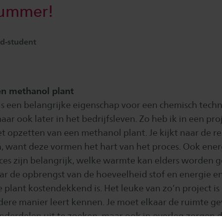
nummer!
d-student
en methanol plant
 een belangrijke eigenschap voor een chemisch techn
aar ook later in het bedrijfsleven. Zo heb ik in een pr
 opzetten van een methanol plant. Je kijkt naar de re
n, want deze vormen het hart van het proces. Ook ene
ces zijn belangrijk, welke warmte kan elders worden g
naar de opbrengst van de hoeveelheid stof en energie en
 plant kostendekkend is. Het leuke van zo’n project is 
dere manier leert kennen. Je moet elkaar de ruimte g
nderdelen uit te zoeken, maar ook in overleg zorgen da