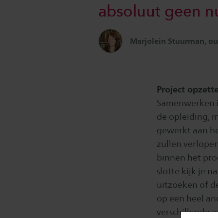
absoluut geen 
Marjolein Stuurman, ou
Project opzett
Samenwerken is
de opleiding, m
gewerkt aan het
zullen verlope
binnen het pro
slotte kijk je 
uitzoeken of de
op een heel an
verschillende o