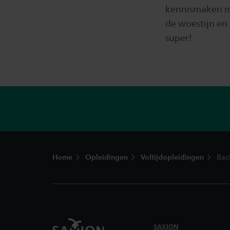
kennismaken me
de woestijn en
super!
Footer
Home
Opleidingen
Voltijdopleidingen
Bac
SAXION