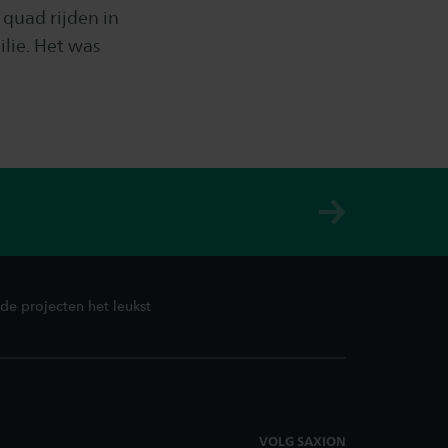
quad rijden in
lie. Het was
 de projecten het leukst
VOLG SAXION