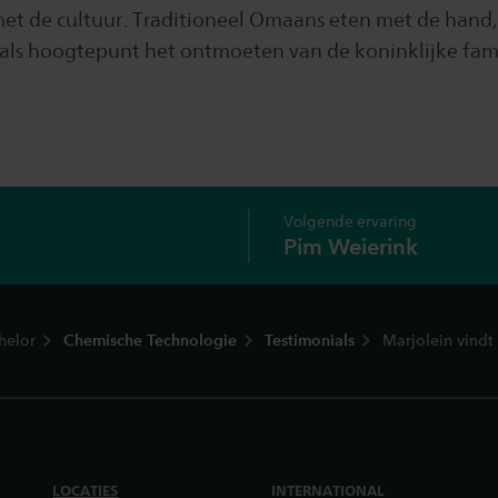
t de cultuur. Traditioneel Omaans eten met de hand, 
 als hoogtepunt het ontmoeten van de koninklijke fami
Volgende ervaring
Pim Weierink
helor
Chemische Technologie
Testimonials
Marjolein vindt
LOCATIES
INTERNATIONAL