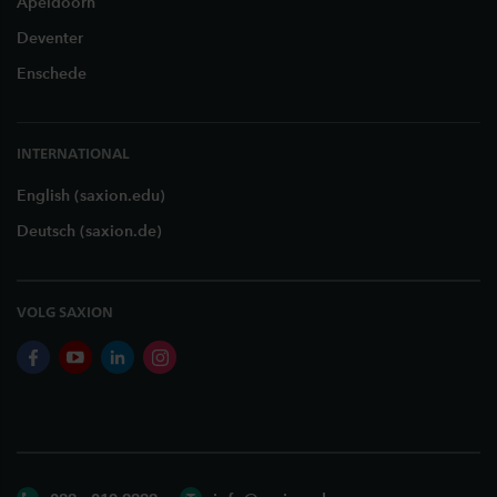
Apeldoorn
Deventer
Enschede
INTERNATIONAL
English (saxion.edu)
Deutsch (saxion.de)
VOLG SAXION
facebook
youtube
linkedin
instagram