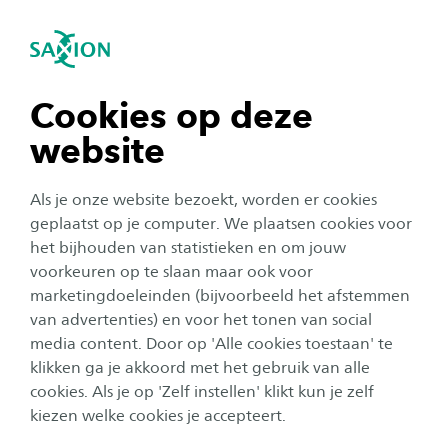
igatie sluiten
Zo
Navigatie openen
Rik Zeeuwen ziet veel kansen
voor nieuwe studenten
navigatie tonen
Cookies op deze
"Er moet veel gebeuren om Nederland
website
navigatie tonen
klimaatbestendig te maken, dus hebben we je keihard
nodig. We leren je om totaaloplossingen te bedenken.
Als je onze website bezoekt, worden er cookies
Door echte opdrachten uit het werkveld lever je al direct
navigatie tonen
geplaatst op je computer. We plaatsen cookies voor
een bijdrage om de leefomgeving klaar te stomen voor
het bijhouden van statistieken en om jouw
de klimaatveranderingen. De ideale oplossing is het
voorkeuren op te slaan maar ook voor
navigatie tonen
creëren van win-winsituaties, zoals meer
marketingdoeleinden (bijvoorbeeld het afstemmen
wateropvangruimte voor een rivier combineren met
van advertenties) en voor het tonen van social
mogelijkheden voor recreatie en natuur."
media content. Door op 'Alle cookies toestaan' te
navigatie tonen
klikken ga je akkoord met het gebruik van alle
cookies. Als je op 'Zelf instellen' klikt kun je zelf
kiezen welke cookies je accepteert.