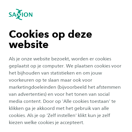
igatie sluiten
Zo
Navigatie openen
Testimonials
navigatie tonen
Alle ervaringen
Cookies op deze
website
Anouk
navigatie tonen
Iedereen heeft te maken met vastgoed en het is
overal.
Als je onze website bezoekt, worden er cookies
navigatie tonen
geplaatst op je computer. We plaatsen cookies voor
het bijhouden van statistieken en om jouw
voorkeuren op te slaan maar ook voor
Arjen
navigatie tonen
marketingdoeleinden (bijvoorbeeld het afstemmen
Wat een goede zet, mijzelf aanmelden voor het
van advertenties) en voor het tonen van social
bestuur
media content. Door op 'Alle cookies toestaan' te
navigatie tonen
klikken ga je akkoord met het gebruik van alle
cookies. Als je op 'Zelf instellen' klikt kun je zelf
kiezen welke cookies je accepteert.