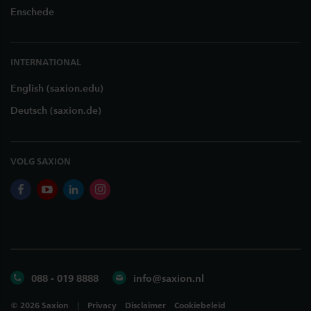
Enschede
INTERNATIONAL
English (saxion.edu)
Deutsch (saxion.de)
VOLG SAXION
facebook
youtube
linkedin
instagram
088 - 019 8888
info@saxion.nl
©
2026
Saxion
Privacy
Disclaimer
Cookiebeleid