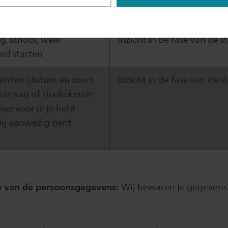
en activiteit 'NXTLVL')
g, school, welk
Inzicht in de fase van de 
 wil starten
nten (datum en soort
Inzicht in de fase van de 
nvraag of studiekeuze-
arvoor je je hebt
ij aanwezig bent
 van de persoonsgegevens:
Wij bewaren je gegevens