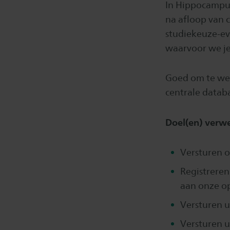
In Hippocampus 
na afloop van 
studiekeuze-ev
waarvoor we j
Goed om te wet
centrale datab
Doel(en) verwe
Versturen o
Registrere
aan onze o
Versturen 
Versturen 