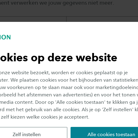
ent verwerken we jouw gegevens niet meer.
ersoonsgegevens
Reden verwerking
ssenvoegsel,
Gerichte communicatie m
studiekiezer
okies op deze website
Gerichte communicatie m
 onze website bezoekt, worden er cookies geplaatst op je
studiekiezer
er. We plaatsen cookies voor het bijhouden van statistieke
uw voorkeuren op te slaan maar ook voor marketingdoelein
snummer, straat, plaats,
Inzage in waar de studiek
oorbeeld het afstemmen van advertenties) en voor het tonen 
vandaan komt
 media content. Door op 'Alle cookies toestaan' te klikken ga 
d met het gebruik van alle cookies. Als je op 'Zelf instellen' kl
mer
Sms versturen voor aanva
 zelf kiezen welke cookies je accepteert.
event
Zelf instellen
Alle cookies toestaan
activiteit 'Jouw date
Inzicht in de fase van de 