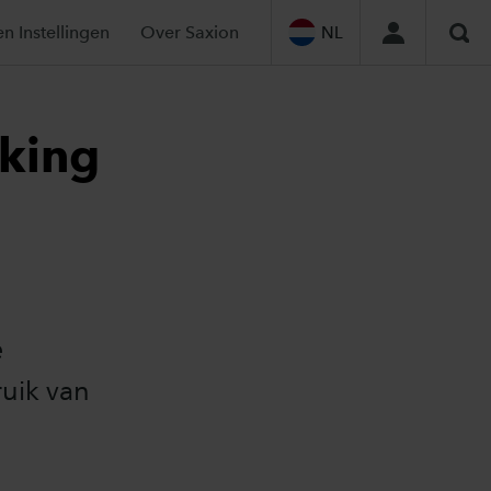
en Instellingen
Over Saxion
NL
Zoe
rking
e
uik van