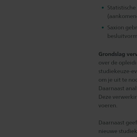
Statistisch
(aankomend
Saxion gebr
besluitvorm
Grondslag ver
over de opleid
studiekeuze-e
om je uit te no
Daarnaast anal
Deze verwerkin
voeren.
Daarnaast geef
nieuwe studie