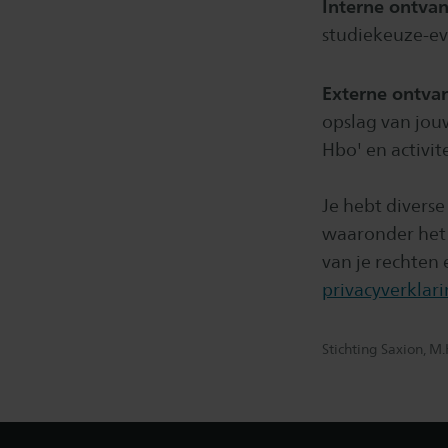
Interne ontva
studiekeuze-ev
Externe ontva
opslag van jou
Hbo' en activit
Je hebt divers
waaronder het v
van je rechten 
privacyverklar
Stichting Saxion, M
Footer