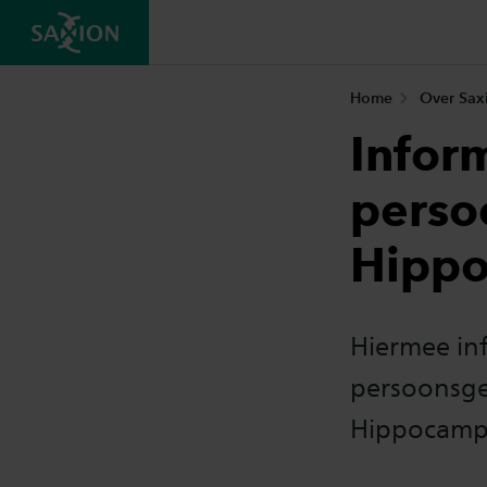
Home
Over Sax
Infor
perso
Hipp
Hiermee inf
persoonsge
Hippocampus