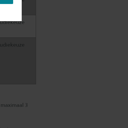
studiekeuze
studiekeuze
 maximaal 3