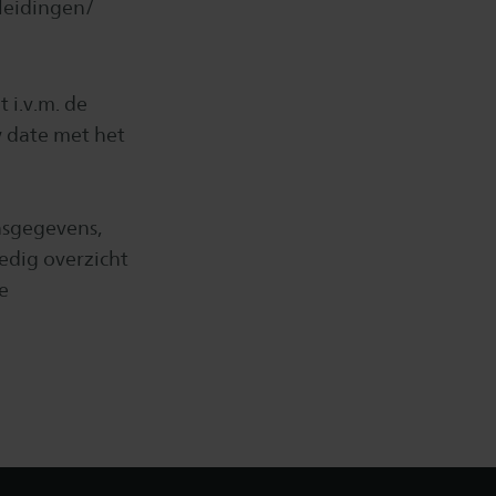
leidingen/
 i.v.m. de
w date met het
nsgegevens,
edig overzicht
e