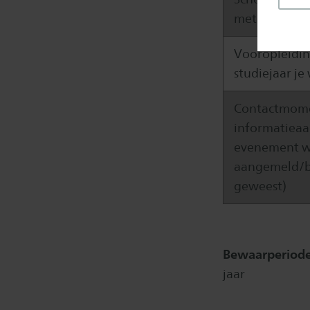
met het Hbo' 
Vooropleidin
studiejaar je
Contactmome
informatieaa
evenement wa
aangemeld/b
geweest)
Bewaarperiode
jaar