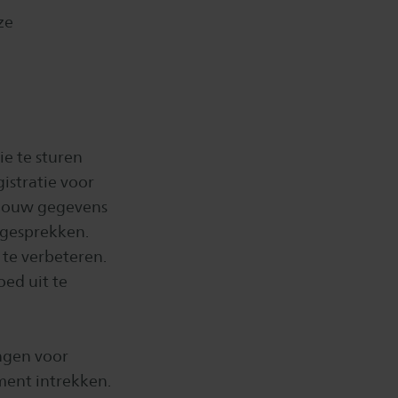
ze
e te sturen
istratie voor
 jouw gegevens
esgesprekken.
 te verbeteren.
ed uit te
ngen voor
ent intrekken.