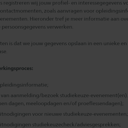
registreren wij jouw profiel- en interessegegevens vo
contactmomenten, zoals aanvragen voor opleidingsinf
enementen. Hieronder tref je meer informatie aan ov
e persoonsgegevens verwerken.
en is dat we jouw gegevens opslaan in een unieke en
ase.
rkingsproces:
pleidingsinformatie;
n van aanmelding/bezoek studiekeuze-evenement(en). 
pen dagen, meeloopdagen en/of proeflessendagen);
uitnodigingen voor nieuwe studiekeuze-evenementen;
uitnodigingen studiekeuzecheck/adviesgesprekken;