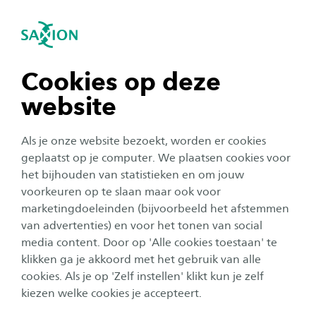
se navigation
Sea
Open navigation
Jobalert
n subnavigation
Cookies op deze
Footer
Home
Over Saxion
Werken bij Saxion
website
Working at Saxion
Apply
Jobalert
n subnavigation
Als je onze website bezoekt, worden er cookies
n subnavigation
geplaatst op je computer. We plaatsen cookies voor
het bijhouden van statistieken en om jouw
voorkeuren op te slaan maar ook voor
n subnavigation
marketingdoeleinden (bijvoorbeeld het afstemmen
van advertenties) en voor het tonen van social
media content. Door op 'Alle cookies toestaan' te
n subnavigation
SAXION
klikken ga je akkoord met het gebruik van alle
Opleidingen
cookies. Als je op 'Zelf instellen' klikt kun je zelf
kiezen welke cookies je accepteert.
Studeren bij