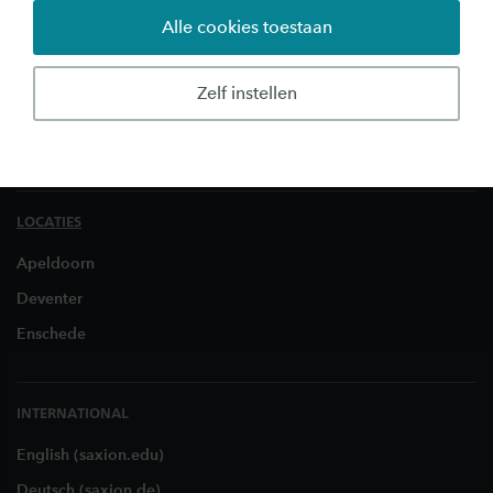
Onderzoek
Alle cookies toestaan
Bedrijven & Instellingen
Over Saxion
Zelf instellen
Werken bij Saxion
Klachtenloket
LOCATIES
Apeldoorn
Deventer
Enschede
INTERNATIONAL
English (saxion.edu)
Deutsch (saxion.de)