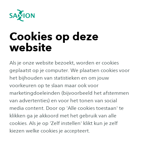
igatie sluiten
Zo
Navigatie openen
navigatie tonen
Cookies op deze
Trainingen voor medewerkers
website
navigatie tonen
Als je onze website bezoekt, worden er cookies
Wil je jouw medewerkers gericht laten
navigatie tonen
geplaatst op je computer. We plaatsen cookies voor
doorgroeien en tegelijk je organisatie
het bijhouden van statistieken en om jouw
versterken? Saxion is jouw partner voor korte,
voorkeuren op te slaan maar ook voor
navigatie tonen
praktijkgerichte trainingen en cursussen voor
marketingdoeleinden (bijvoorbeeld het afstemmen
van advertenties) en voor het tonen van social
medewerkers. We sluiten flexibel aan op jouw
media content. Door op 'Alle cookies toestaan' te
vraagstuk, zodat de inhoud past bij de
klikken ga je akkoord met het gebruik van alle
navigatie tonen
dagelijkse praktijk van je organisatie. Zo
cookies. Als je op 'Zelf instellen' klikt kun je zelf
investeer je in vakmanschap, werkplezier en de
kiezen welke cookies je accepteert.
toekomst van je organisatie.