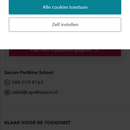
Alle cookies toestaan
Zelf instellen
Bedrijfsopleidingen Saxion
Wat kunnen wij voor jouw organisatie betekenen?
Plan een vrijblijvend gesprek
Saxion Parttime School
088 019 9163
zakelijk.sps@saxion.nl
KLAAR VOOR DE TOEKOMST