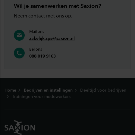
Wil je samenwerken met Saxion?
Neem contact met ons op.
Mail ons
zakelijk.sps@saxion.nl
Bel ons
088 019 9163
Footer
Home
Bedrijven en instellingen
Deeltijd voor bedrijven
Trainingen voor medewerkers