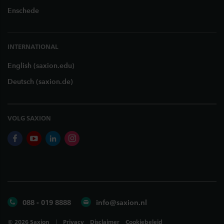
Enschede
INTERNATIONAL
English (saxion.edu)
Deutsch (saxion.de)
VOLG SAXION
facebook
youtube
linkedin
instagram
088 - 019 8888
info@saxion.nl
©
2026
Saxion
Privacy
Disclaimer
Cookiebeleid