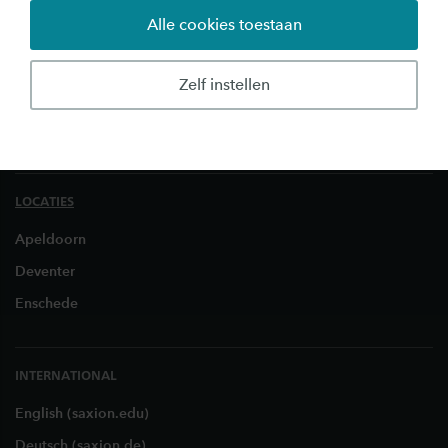
Onderzoek
Alle cookies toestaan
Bedrijven & Instellingen
Over Saxion
Zelf instellen
Werken bij Saxion
Klachtenloket
LOCATIES
Apeldoorn
Deventer
Enschede
INTERNATIONAL
English (saxion.edu)
Deutsch (saxion.de)