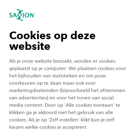
igatie sluiten
Zo
Navigatie openen
Kandidaatportaal
navigatie tonen
Cookies op deze
Footer
Home
Over Saxion
Werken bij Saxion
Solliciteren
website
Portaal
navigatie tonen
Als je onze website bezoekt, worden er cookies
navigatie tonen
geplaatst op je computer. We plaatsen cookies voor
het bijhouden van statistieken en om jouw
voorkeuren op te slaan maar ook voor
navigatie tonen
marketingdoeleinden (bijvoorbeeld het afstemmen
van advertenties) en voor het tonen van social
media content. Door op 'Alle cookies toestaan' te
navigatie tonen
SAXION
klikken ga je akkoord met het gebruik van alle
Opleidingen
cookies. Als je op 'Zelf instellen' klikt kun je zelf
kiezen welke cookies je accepteert.
Studeren bij