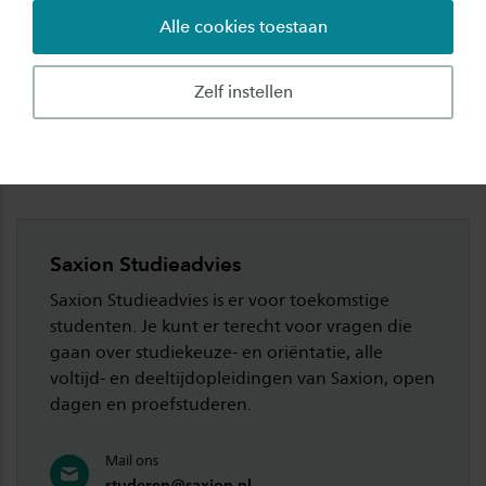
Alle cookies toestaan
Sorry, IntoSaxion pagina bestaat niet meer.
Maar, alle informatie die je zoekt is gelukkig ook
Zelf instellen
op deze website te vinden. Kom je er alsnog niet
uit? Neem dan contact op met Saxion
Studieadvies.
Saxion Studieadvies
Saxion Studieadvies is er voor toekomstige
studenten. Je kunt er terecht voor vragen die
gaan over studiekeuze- en oriëntatie, alle
voltijd- en deeltijdopleidingen van Saxion, open
dagen en proefstuderen.
Mail ons
studeren@saxion.nl