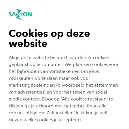
igatie sluiten
Zo
Navigatie openen
navigatie tonen
Cookies op deze
website
navigatie tonen
Als je onze website bezoekt, worden er cookies
navigatie tonen
geplaatst op je computer. We plaatsen cookies voor
het bijhouden van statistieken en om jouw
voorkeuren op te slaan maar ook voor
navigatie tonen
marketingdoeleinden (bijvoorbeeld het afstemmen
van advertenties) en voor het tonen van social
media content. Door op 'Alle cookies toestaan' te
navigatie tonen
klikken ga je akkoord met het gebruik van alle
cookies. Als je op 'Zelf instellen' klikt kun je zelf
IntoSaxion bestaat niet meer
kiezen welke cookies je accepteert.