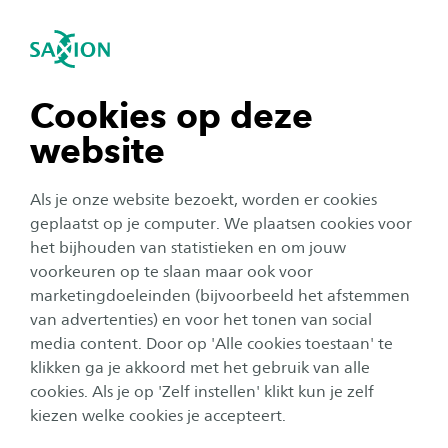
igatie sluiten
Zo
Navigatie openen
Home
Studeren bij Saxion
Startersinformatie
navigatie tonen
Cookies op deze
Inlogcodes voor systemen
website
navigatie tonen
Als je onze website bezoekt, worden er cookies
Op het moment dat je aanmelding voor een
navigatie tonen
geplaatst op je computer. We plaatsen cookies voor
opleiding van Saxion is afgerond, krijg je een
het bijhouden van statistieken en om jouw
Saxion account. Hiermee kun jij inloggen in de
voorkeuren op te slaan maar ook voor
navigatie tonen
systemen die Saxion gebruikt.
marketingdoeleinden (bijvoorbeeld het afstemmen
van advertenties) en voor het tonen van social
media content. Door op 'Alle cookies toestaan' te
navigatie tonen
Je persoonlijke inlogcodes
klikken ga je akkoord met het gebruik van alle
Direct na aanmelding voor een opleiding bij Saxion
cookies. Als je op 'Zelf instellen' klikt kun je zelf
ontvang je persoonlijke inlogcodes. Er wordt voor jou
kiezen welke cookies je accepteert.
een Saxion-account aangemaakt, waarmee je in onze