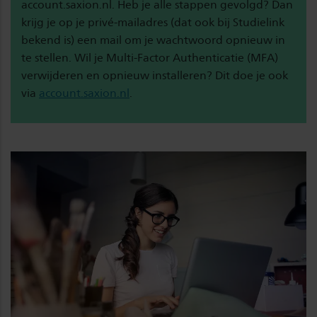
account.saxion.nl. Heb je alle stappen gevolgd? Dan
krijg je op je privé-mailadres (dat ook bij Studielink
bekend is) een mail om je wachtwoord opnieuw in
te stellen. Wil je Multi-Factor Authenticatie (MFA)
verwijderen en opnieuw installeren? Dit doe je ook
via
account.saxion.nl
.