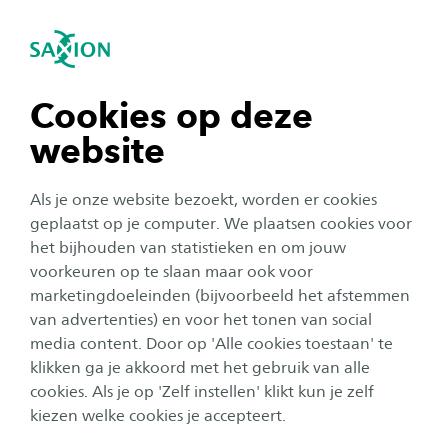
igatie sluiten
Zo
Navigatie openen
Home
Studeren bij Saxion
navigatie tonen
Cookies op deze
MijnSaxion Studenten App
website
navigatie tonen
Als je onze website bezoekt, worden er cookies
Met de MijnSaxion Studenten App kun je op
navigatie tonen
geplaatst op je computer. We plaatsen cookies voor
ieder moment van de dag je actuele les- en
het bijhouden van statistieken en om jouw
toetsrooster checken op je telefoon. Is er een
voorkeuren op te slaan maar ook voor
navigatie tonen
roosterwijziging? Dan ontvang je uiteraard een
marketingdoeleinden (bijvoorbeeld het afstemmen
van advertenties) en voor het tonen van social
notificatie. Download de app hieronder.
media content. Door op 'Alle cookies toestaan' te
navigatie tonen
klikken ga je akkoord met het gebruik van alle
cookies. Als je op 'Zelf instellen' klikt kun je zelf
kiezen welke cookies je accepteert.