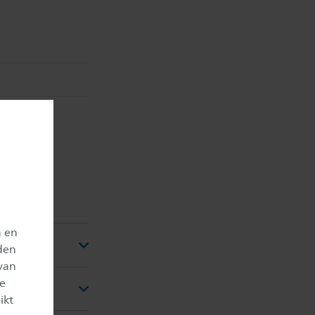
n en
den
van
je
ikt