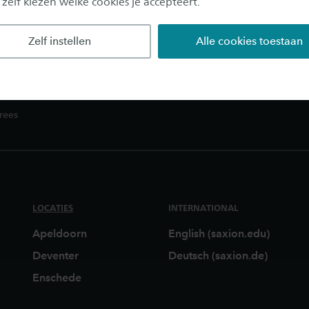
 zelf kiezen welke cookies je accepteert.
pep
Zelf instellen
Alle cookies toestaan
rees
LOCATIES
INTERNATIONAL
Apeldoorn
English (saxion.edu)
Deventer
Deutsch (saxion.de)
Enschede