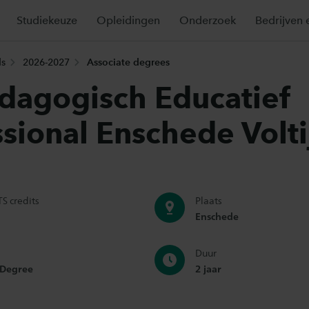
Studiekeuze
Opleidingen
Onderzoek
Bedrijven 
ds
2026-2027
Associate degrees
dagogisch Educatief
ssional Enschede Volti
S credits
Plaats
Enschede
Duur
 Degree
2 jaar