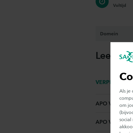
Voltijd
Domein
Leereen
Co
VERPLICHTE 
Als je
comput
APO Vt Ad PEP
om jo
(bijv
social
APO Vt Ad PEP
akkoor