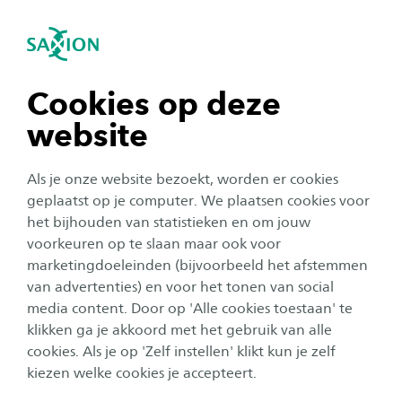
igatie sluiten
Zo
Navigatie openen
Bachelor Studiecatalogus
2026-2027 (voltijd)
navigatie tonen
Cookies op deze
website
Associate degrees
Bachelors
Bachelors deeltijd
Mast
navigatie tonen
Als je onze website bezoekt, worden er cookies
navigatie tonen
geplaatst op je computer. We plaatsen cookies voor
het bijhouden van statistieken en om jouw
voorkeuren op te slaan maar ook voor
Verze
navigatie tonen
Annuleren
marketingdoeleinden (bijvoorbeeld het afstemmen
van advertenties) en voor het tonen van social
6 RESULTATEN
media content. Door op 'Alle cookies toestaan' te
navigatie tonen
klikken ga je akkoord met het gebruik van alle
cookies. Als je op 'Zelf instellen' klikt kun je zelf
Opleiding tot Verpleegkundige-MBO instroom
kiezen welke cookies je accepteert.