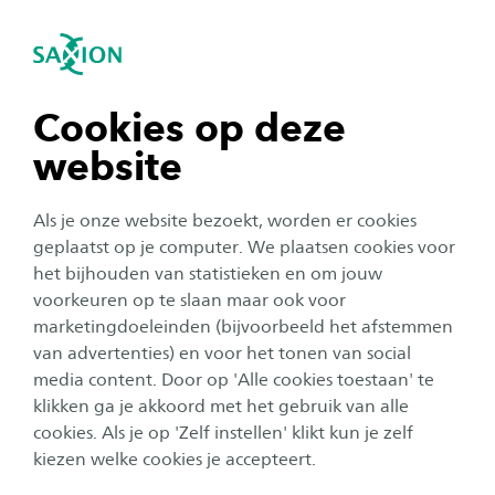
igatie sluiten
Zo
Navigatie openen
Home
Studiegids
2026-2027
Bachelors
CIV Civiele Techniek Enschede
navigatie tonen
Cookies op deze
Voltijd
website
navigatie tonen
Aantal ECTS credits
Als je onze website bezoekt, worden er cookies
240
navigatie tonen
geplaatst op je computer. We plaatsen cookies voor
het bijhouden van statistieken en om jouw
Plaats
voorkeuren op te slaan maar ook voor
navigatie tonen
Enschede
marketingdoeleinden (bijvoorbeeld het afstemmen
van advertenties) en voor het tonen van social
Graad
media content. Door op 'Alle cookies toestaan' te
navigatie tonen
Bachelor of Science
klikken ga je akkoord met het gebruik van alle
cookies. Als je op 'Zelf instellen' klikt kun je zelf
Duur
kiezen welke cookies je accepteert.
4 jaar