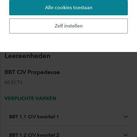
Alle cookies toestaan
Vorm
Voltijd
Zelf instellen
Domein
Techniek
Leereenheden
BBT CIV Propedeuse
60 ECTS
VERPLICHTE VAKKEN
BBT 1.1 CIV kwartiel 1
BBT 1.2 CIV kwartiel 2