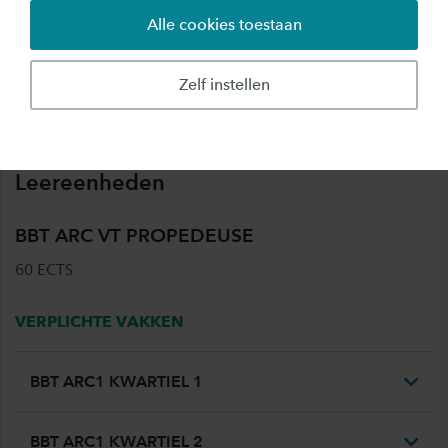
Alle cookies toestaan
Vorm
Voltijd
Zelf instellen
Domein
Techniek
Leereenheden
BBT ARC VT PROPEDEUSE
60 ECTS
VERPLICHTE VAKKEN
BBT ARC1 KWARTIEL 1
BBT ARC1 KWARTIEL 2