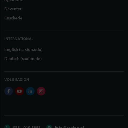
Deventer
Enschede
INTERNATIONAL
English (saxion.edu)
Deutsch (saxion.de)
VOLG SAXION
facebook
youtube
linkedin
instagram
088 - 019 8888
info@saxion.nl