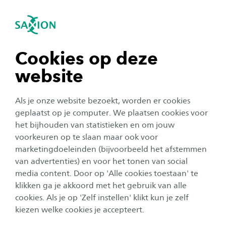
igatie sluiten
Zo
Navigatie openen
Home
Studiegids
2026-2027
Bachelors
ARC Archeologie Deventer
navigatie tonen
Cookies op deze
Voltijd
website
navigatie tonen
Aantal ECTS credits
Als je onze website bezoekt, worden er cookies
240
navigatie tonen
geplaatst op je computer. We plaatsen cookies voor
het bijhouden van statistieken en om jouw
Plaats
voorkeuren op te slaan maar ook voor
navigatie tonen
Deventer
marketingdoeleinden (bijvoorbeeld het afstemmen
van advertenties) en voor het tonen van social
Graad
media content. Door op 'Alle cookies toestaan' te
navigatie tonen
Bachelor of Science
klikken ga je akkoord met het gebruik van alle
cookies. Als je op 'Zelf instellen' klikt kun je zelf
Duur
kiezen welke cookies je accepteert.
4 jaar