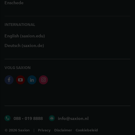
Enschede
INTERNATIONAL
English (saxion.edu)
Deutsch (saxion.de)
VOLG SAXION
facebook
youtube
linkedin
instagram
088 - 019 8888
info@saxion.nl
©
2026
Saxion
Privacy
Disclaimer
Cookiebeleid