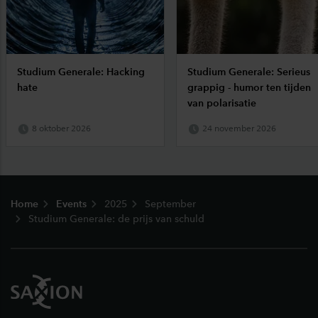
Studium Generale: Hacking
Studium Generale: Serieus
hate
grappig - humor ten tijden
van polarisatie
8 oktober 2026
24 november 2026
Footer
Home
Events
2025
September
Studium Generale: de prijs van schuld