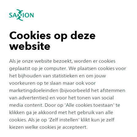
igatie sluiten
Zo
Navigatie openen
navigatie tonen
Cookies op deze
website
navigatie tonen
Als je onze website bezoekt, worden er cookies
navigatie tonen
geplaatst op je computer. We plaatsen cookies voor
het bijhouden van statistieken en om jouw
voorkeuren op te slaan maar ook voor
navigatie tonen
Corporate
marketingdoeleinden (bijvoorbeeld het afstemmen
van advertenties) en voor het tonen van social
Studium Generale: de prijs van
media content. Door op 'Alle cookies toestaan' te
navigatie tonen
schuld
klikken ga je akkoord met het gebruik van alle
cookies. Als je op 'Zelf instellen' klikt kun je zelf
Datum:
Locatie:
23 september 2025
Ariënsplein, Enschede
kiezen welke cookies je accepteert.