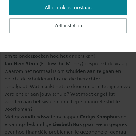
Alle cookies toestaan
VOL - aanmelden leidt tot een plek op de wachtlijst.
Schulden zijn helaas geen randverschijnsel meer. In
Zelf instellen
Nederland worstelen honderdduizenden mensen met
financiële problemen terwijl de aanpak van schulden
vaak blijft hangen in oude denkpatronen. Hoog tijd dus
om te onderzoeken hoe het anders kan!
Jan-Hein Strop
(Follow the Money) bespreekt de vraag
waarom het normaal is om schulden aan te gaan en
belicht de schuldenindustrie die hierachter
schuilgaat. Wat maakt het zo duur om arm te zijn en wie
verdient er aan jouw schuld? Wat moet er gefikst
worden aan het systeem om diepe financiële shit te
voorkomen?
Met gezondheidswetenschapper
Carlijn Kamphuis
en
ervaringsdeskundige
Liesbeth Rox
gaan we in gesprek
over hoe financiële problemen je gezondheid, gedrag