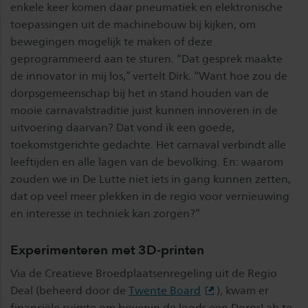
enkele keer komen daar pneumatiek en elektronische
toepassingen uit de machinebouw bij kijken, om
bewegingen mogelijk te maken of deze
geprogrammeerd aan te sturen. “Dat gesprek maakte
de innovator in mij los,” vertelt Dirk. “Want hoe zou de
dorpsgemeenschap bij het in stand houden van de
mooie carnavalstraditie juist kunnen innoveren in de
uitvoering daarvan? Dat vond ik een goede,
toekomstgerichte gedachte. Het carnaval verbindt alle
leeftijden en alle lagen van de bevolking. En: waarom
zouden we in De Lutte niet iets in gang kunnen zetten,
dat op veel meer plekken in de regio voor vernieuwing
en interesse in techniek kan zorgen?”
Experimenteren met 3D-printen
Via de Creatieve Broedplaatsenregeling uit de Regio
Deal (beheerd door de
Twente Board
), kwam er
financiële ruimte om bovenin de loods een DorpsLab te