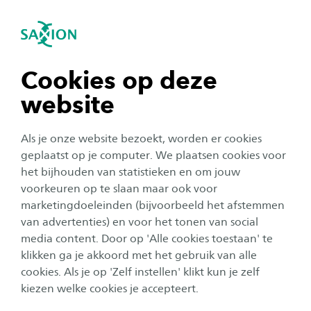
igatie sluiten
Zo
Navigatie openen
navigatie tonen
Cookies op deze
website
navigatie tonen
Onderzoek
Als je onze website bezoekt, worden er cookies
navigatie tonen
geplaatst op je computer. We plaatsen cookies voor
DorpsLab De Lutte: de
het bijhouden van statistieken en om jouw
carnavals-loods als
voorkeuren op te slaan maar ook voor
navigatie tonen
marketingdoeleinden (bijvoorbeeld het afstemmen
broedplaats om techniek in
van advertenties) en voor het tonen van social
Twente aan te jagen
media content. Door op 'Alle cookies toestaan' te
navigatie tonen
klikken ga je akkoord met het gebruik van alle
Auteur:
Anne Hurenkamp
cookies. Als je op 'Zelf instellen' klikt kun je zelf
Publicatiedatum:
7 december 2021
Leestijd:
4
Minuten
kiezen welke cookies je accepteert.