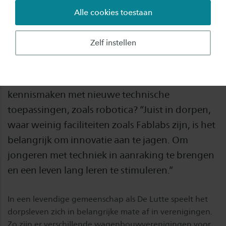
Alle cookies toestaan
Toen Dirk Bekke, Saxion-lector Mechatronica,
door zijn woonkamerraam naar de grote
Zelf instellen
carnavalsloods in zijn dorp tuurde, kreeg hij een
ingeving. Zou het niet mooi zijn om er een
DorpsLab te creëren waar jong en oud kunnen
kennismaken met nieuwe technische
toepassingen, zoals robotica? “Juist in dorpen,
waar weinig faciliteiten zoals Fablabs zijn, is het
belangrijk om innovatie aan te jagen. Om
jongeren met techniek in aanraking te brengen
en een leven lang leren te stimuleren.”
In een levendige gemeenschap als De Lutte speelt het
dorpsleven zich in belangrijke mate af in verenigingen.
Zo zijn er verschillende wagenbouwverenigingen voor