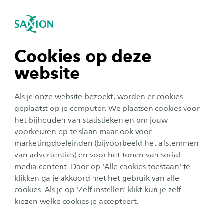
igatie sluiten
Zo
Navigatie openen
Home
Onderzoek
Onze lectoraten
Smart Mechatronics and Robotics
Smart Mechatronics and
Subnavigatie tonen
navigatie tonen
Cookies op deze
Robotics
website
navigatie tonen
Als je onze website bezoekt, worden er cookies
Saxion Smart Mechatronics and Robotics is
navigatie tonen
geplaatst op je computer. We plaatsen cookies voor
gericht op de ontwikkeling van robot- en
het bijhouden van statistieken en om jouw
mechatronische technologieën en onderzoekt
voorkeuren op te slaan maar ook voor
navigatie tonen
tegelijkertijd de effectiviteit van de
marketingdoeleinden (bijvoorbeeld het afstemmen
van advertenties) en voor het tonen van social
bijbehorende ontwerpmethodologie voor
media content. Door op 'Alle cookies toestaan' te
navigatie tonen
systeemtechniek.
klikken ga je akkoord met het gebruik van alle
Onze groep richt zich op missiegedreven (SDG's 2, 4, 7, 8,
cookies. Als je op 'Zelf instellen' klikt kun je zelf
9, 12, 16) en toepassingsgericht samenwerkend
kiezen welke cookies je accepteert.
onderzoek op het gebied van mechatronica, robotica en