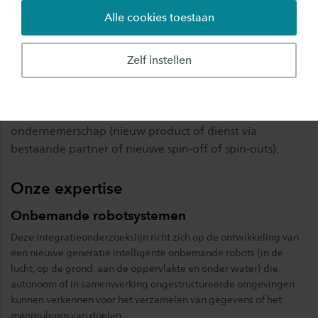
kunstmatige intelligentie. Wij maken gebruik van de
Alle cookies toestaan
nieuwste wetenschappelijke inzichten en state-of-the-
art technologieën om innovatieve oplossingen te
ontwikkelen voor urgente maatschappelijke
Zelf instellen
uitdagingen met behulp van systeemtechnische
benaderingen. Wij valoriseren onze nieuwe
praktijkkennis via onderwijs (talentontwikkeling) en
ondernemerschap (nieuw product of dienst via
bestaande partner of nieuwe spin-off of spin-outs).
Onze expertise
Onbemande robotsystemen
Deze integratieonderzoekslijn richt zich op de ontwikkeling van
een nieuwe generatie intelligente onbemande robots (in de
lucht, op de grond, aan de oppervlakte en onder water) die
autonoom of in samenwerking ongestructureerde omgevingen
kunnen verkennen voor het verzamelen van gegevens of het
manipuleren van doelen.