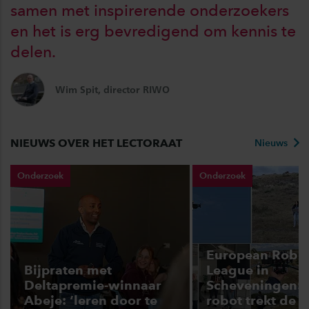
samen met inspirerende onderzoekers
en het is erg bevredigend om kennis te
delen.
Wim Spit, director RIWO
NIEUWS OVER HET LECTORAAT
Nieuws
Onderzoek
Onderzoek
European Robot
Bijpraten met
League in
Deltapremie-winnaar
Scheveningen: 
Abeje: ‘leren door te
robot trekt de