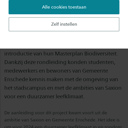
Alle cookies toestaan
Afgelopen dinsdag lieten studenten Klimaat en
Management tijdens een rondleiding de
Zelf instellen
mogelijkheden zien om de biodiversiteit
rondom de Saxion-gebouwen in Enschede te
verbeteren. Deze wandeling was een
introductie van hun Masterplan Biodiversiteit.
Dankzij deze rondleiding konden studenten,
medewerkers en bewoners van Gemeente
Enschede kennis maken met de omgeving van
het stadscampus en met de ambities van Saxion
voor een duurzamer leefklimaat.
De aanleiding voor dit project kwam voort uit de
ambitie van Saxion en Gemeente Enschede. Het idee is
om voor 2024 een duurzamer leefklimaat in en rondom