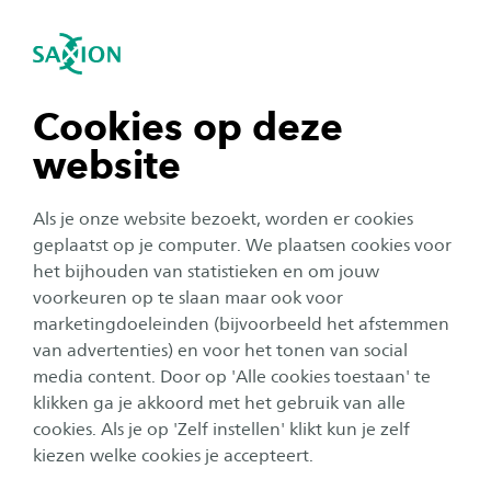
igatie sluiten
Zo
Navigatie openen
navigatie tonen
Cookies op deze
website
navigatie tonen
Studentenleven
Als je onze website bezoekt, worden er cookies
navigatie tonen
geplaatst op je computer. We plaatsen cookies voor
Saxion stimuleert een
het bijhouden van statistieken en om jouw
duurzame leefomgeving met
voorkeuren op te slaan maar ook voor
navigatie tonen
marketingdoeleinden (bijvoorbeeld het afstemmen
het Masterplan Biodiversiteit
van advertenties) en voor het tonen van social
van studenten
media content. Door op 'Alle cookies toestaan' te
navigatie tonen
klikken ga je akkoord met het gebruik van alle
Auteur:
Elçin Çoraklar
cookies. Als je op 'Zelf instellen' klikt kun je zelf
Publicatiedatum:
19 mei 2022
Leestijd:
3
Minuten
kiezen welke cookies je accepteert.