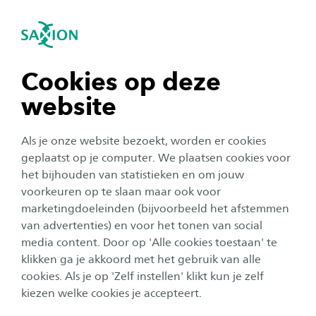
igatie sluiten
Zo
Navigatie openen
navigatie tonen
Cookies op deze
website
navigatie tonen
Als je onze website bezoekt, worden er cookies
navigatie tonen
geplaatst op je computer. We plaatsen cookies voor
het bijhouden van statistieken en om jouw
voorkeuren op te slaan maar ook voor
navigatie tonen
marketingdoeleinden (bijvoorbeeld het afstemmen
van advertenties) en voor het tonen van social
media content. Door op 'Alle cookies toestaan' te
navigatie tonen
klikken ga je akkoord met het gebruik van alle
cookies. Als je op 'Zelf instellen' klikt kun je zelf
Duurzaamheid
kiezen welke cookies je accepteert.