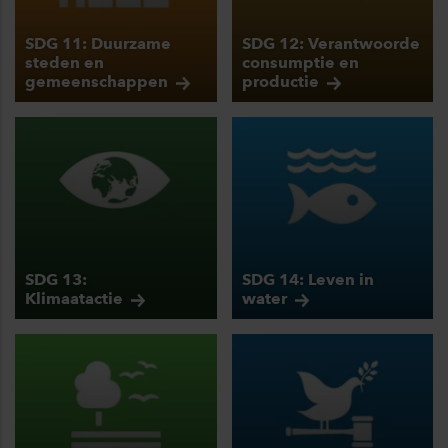
SDG 11: Duurzame
SDG 12: Verantwoorde
steden en
consumptie en
gemeenschappen
productie
SDG 13:
SDG 14: Leven in
Klimaatactie
water