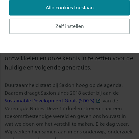
Alle cookies toestaan
Onze keuzes maken het verschil voor een betere
toekomst. Herstel van de aarde en verbeteren
Zelf instellen
van welzijn van mens en dier is hierbij het
vertrekpunt. Wij zien het als onze opgave om
toekomstbestendige oplossingen te
ontwikkelen en onze kennis in te zetten voor de
huidige en volgende generaties.
Duurzaamheid staat bij Saxion hoog op de agenda.
Daarom draagt Saxion sinds 2018 actief bij aan de
Sustainable Development Goals (SDG’s)
van de
Verenigde Naties. Deze 17 doelen streven naar een
toekomstbestendige wereld en geven ons houvast in
wat we doen om het verschil te maken. Elke dag weer.
Wij werken hier samen aan in ons onderwijs, onderzoek,