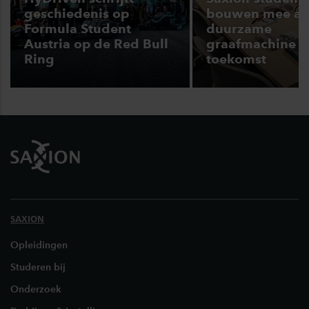
geschiedenis op
bouwen mee a
Formula Student
duurzame
Austria op de Red Bull
graafmachine v
Ring
toekomst
Footer
SAXION
Opleidingen
Studeren bij
Onderzoek