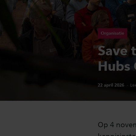
Organisatie
Save 
Hubs 
Publicatiedatum:
22 april 2026
Lee
Op 4 novem