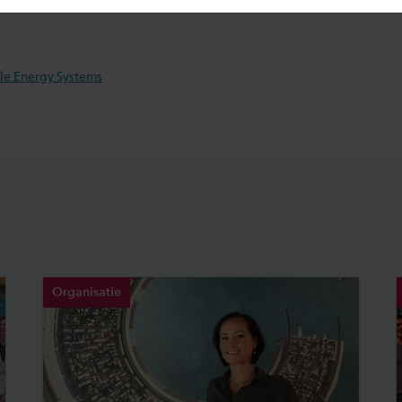
hatsapp
ble Energy Systems
Organisatie