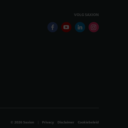
VOLG SAXION
facebook
youtube
linkedin
instagram
©
2026
Saxion
Privacy
Disclaimer
Cookiebeleid