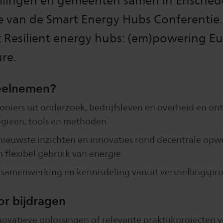
ellingen en gemeenten samen in Ensched
ie van de Smart Energy Hubs Conferentie
r: Resilient energy hubs: (em)powering E
re.
elnemen?
niers uit onderzoek, bedrijfsleven en overheid en o
tegieën, tools en methoden.
ieuwste inzichten en innovaties rond decentrale opwe
n flexibel gebruik van energie.
 samenwerking en kennisdeling vanuit versnellingspr
r bijdragen
novatieve oplossingen of relevante praktijkprojecten 