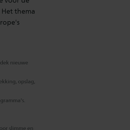
e voor de
. Het thema
urope's
ntdek nieuwe
kking, opslag,
ogramma's.
voor slimme en