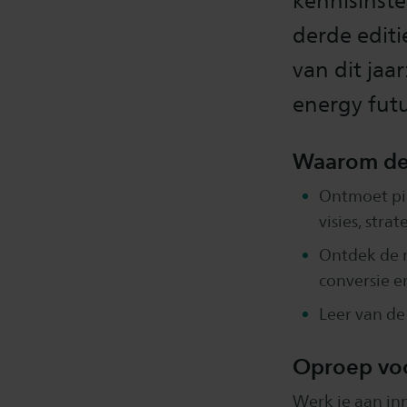
kennisinst
derde edit
van dit jaa
energy futu
Waarom de
Ontmoet pio
visies, stra
Ontdek de n
conversie e
Leer van de
Oproep voo
Werk je aan in