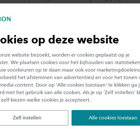
energiesystemen? Dien dan een abstract (Engelstalig) 
okies op deze website
 onze website bezoekt, worden er cookies geplaatst op je
indienen abstracts, early bird
er. We plaatsen cookies voor het bijhouden van statistieke
s en registratie
uw voorkeuren op te slaan maar ook voor marketingdoelein
oorbeeld het afstemmen van advertenties) en voor het tonen 
 media content. Door op 'Alle cookies toestaan' te klikken ga 
d met het gebruik van alle cookies. Als je op 'Zelf instellen' kl
 zelf kiezen welke cookies je accepteert.
Zelf instellen
Alle cookies toestaan
p