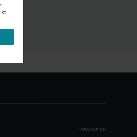
je
ikt
nkedIn
VOLG SAXION