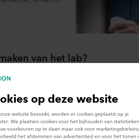
laden worden, en met UV-
maken van het lab?
n Gezondheid & Welzijn ben je aan het juiste adres vo
van XR in het onderwijs, onderzoek naar hoe XR in te
waarde is van XR binnen het domein van Gezondheid 
okies op deze website
 onze website bezoekt, worden er cookies geplaatst op je
er. We plaatsen cookies voor het bijhouden van statistieke
ct op voor meer informatie
uw voorkeuren op te slaan maar ook voor marketingdoelein
oorbeeld het afstemmen van advertenties) en voor het tonen 