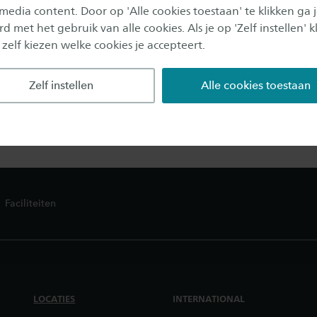
 media content. Door op 'Alle cookies toestaan' te klikken ga 
dr. Richard Evering
d met het gebruik van alle cookies. Als je op 'Zelf instellen' kl
Hoofddocent/onderzoeker
 zelf kiezen welke cookies je accepteert.
06 - 1237 0528
r.m.h.evering@saxion.nl
Li
Zelf instellen
Alle cookies toestaan
Faciliteiten
LOCATIES
INTERNATIONAL