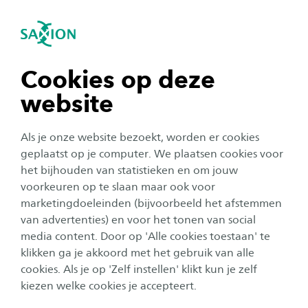
igatie sluiten
Zo
Navigatie openen
Onze focus
Smart Cities
Het lectoraat richt zich op het slimmer maken
Subnavigatie tonen
navigatie tonen
Cookies op deze
van steden waarbij maatschappelijke thema’s
website
centraal staan. Vitale binnensteden,
navigatie tonen
duurzaamheid, mobiliteit en veiligheid behoren
Als je onze website bezoekt, worden er cookies
binnen ons portefeuille van thema’s. Bij de
navigatie tonen
geplaatst op je computer. We plaatsen cookies voor
creatie van slimme oplossingen binnen deze
het bijhouden van statistieken en om jouw
voorkeuren op te slaan maar ook voor
onderwerpen wordt vanuit de volgende twee
navigatie tonen
marketingdoeleinden (bijvoorbeeld het afstemmen
perspectieven gehandeld: Kwaliteit van leven
van advertenties) en voor het tonen van social
verbeteren met smartcitytoepassingen en
media content. Door op 'Alle cookies toestaan' te
navigatie tonen
Sturing van overheidsbeleid op basis van data.
klikken ga je akkoord met het gebruik van alle
cookies. Als je op 'Zelf instellen' klikt kun je zelf
kiezen welke cookies je accepteert.