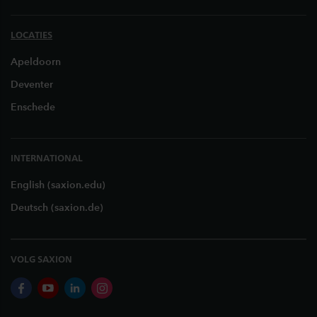
LOCATIES
Apeldoorn
Deventer
Enschede
INTERNATIONAL
English (saxion.edu)
Deutsch (saxion.de)
VOLG SAXION
facebook
youtube
linkedin
instagram