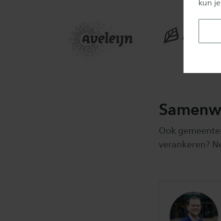
kun je
Samenw
Ook gemeenten 
verankeren? N