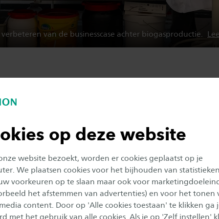
 verbeteren van de businesscase achter biogasproductie.
Le
en
 helpen studenten en bedrijven vooruit in een samenl
okies op deze website
 doen wij niet alleen, maar in nauwe samenwerking me
en collega onderzoekers.
 onze website bezoekt, worden er cookies geplaatst op je
er. We plaatsen cookies voor het bijhouden van statistieke
n praktijkgericht onderzoek realiseren wij modellen, 
uw voorkeuren op te slaan maar ook voor marketingdoelein
lezingen. Wij gebruiken hierbij de laatste inzichten, 
oorbeeld het afstemmen van advertenties) en voor het tonen 
taten delen wij zoveel mogelijk met de buitenwereld.
 media content. Door op 'Alle cookies toestaan' te klikken ga 
d met het gebruik van alle cookies. Als je op 'Zelf instellen' kl