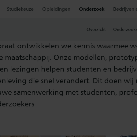
Studiekeuze
Opleidingen
Onderzoek
Bedrijven 
taten van ons onderz
Overzicht
Onderzoeks
ctoraat ontwikkelen we kennis waarmee w
e maatschappij. Onze modellen, prototy
 en lezingen helpen studenten en bedrij
nleving die snel verandert. Dit doen wij n
uwe samenwerking met studenten, profe
derzoekers