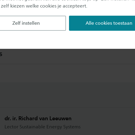
 zelf kiezen welke cookies je accepteert.
nomische analyses
Zelf instellen
Alle cookies toestaan
n simulaties
s
dr. ir. Richard van Leeuwen
Lector Sustainable Energy Systems