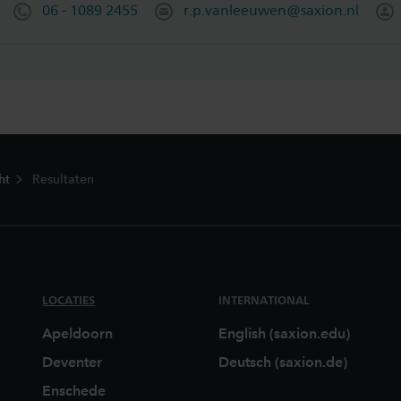
06 - 1089 2455
r.p.vanleeuwen@saxion.nl
ht
Resultaten
LOCATIES
INTERNATIONAL
Apeldoorn
English (saxion.edu)
Deventer
Deutsch (saxion.de)
Enschede