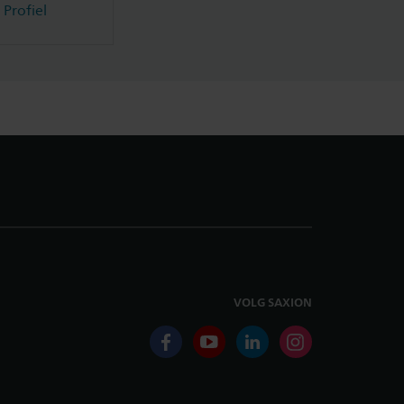
Profiel
VOLG SAXION
facebook
youtube
linkedin
instagram