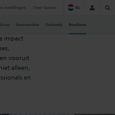
en Instellingen
Over Saxion
NL
Zoe
oek
focus
Samenwerken
Onderwijs
Resultaten
e impact
pes,
ven vooruit
iet alleen,
ssionals en