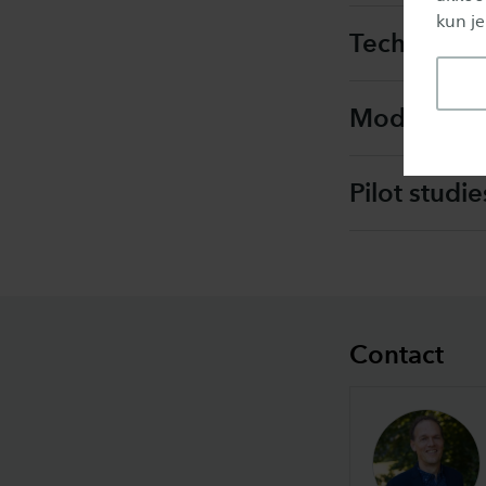
kun je
Techno-eco
Modellen e
Pilot studie
Contact