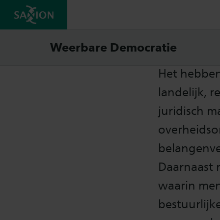
Bestu
Weerbare Democratie
Het hebben
landelijk, 
juridisch 
overheidso
belangenver
Daarnaast 
waarin men
bestuurlijk