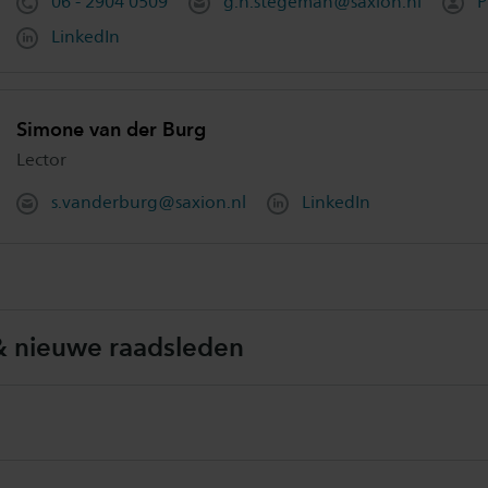
06 - 2904 0509
g.h.stegeman@saxion.nl
P
LinkedIn
Simone van der Burg
Lector
s.vanderburg@saxion.nl
LinkedIn
 & nieuwe raadsleden