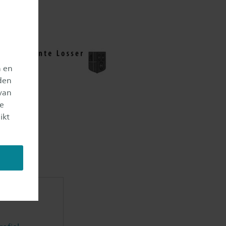
n en
den
van
je
ikt