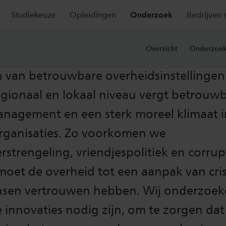
Studiekeuze
Opleidingen
Onderzoek
Bedrijven 
urlijke vernieuwing
Overzicht
Onderzoek
 van betrouwbare overheidsinstellingen
regionaal en lokaal niveau vergt betrouw
management en een sterk moreel klimaat i
rganisaties. Zo voorkomen we
strengeling, vriendjespolitiek en corrupt
moet de overheid tot een aanpak van cri
sen vertrouwen hebben. Wij onderzoek
e innovaties nodig zijn, om te zorgen da