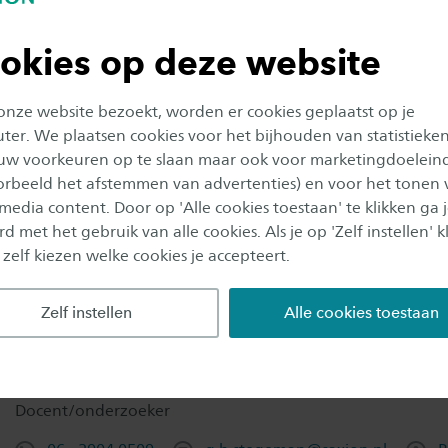
okies op deze website
 onze website bezoekt, worden er cookies geplaatst op je
er. We plaatsen cookies voor het bijhouden van statistieke
uw voorkeuren op te slaan maar ook voor marketingdoelein
oorbeeld het afstemmen van advertenties) en voor het tonen 
 media content. Door op 'Alle cookies toestaan' te klikken ga 
d met het gebruik van alle cookies. Als je op 'Zelf instellen' kl
 zelf kiezen welke cookies je accepteert.
rken of vragen?
Zelf instellen
Alle cookies toestaan
drs. Gerry Stegeman
Docent/onderzoeker