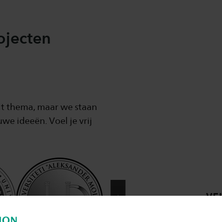
ojecten
it thema, maar we staan
we ideeën. Voel je vrij