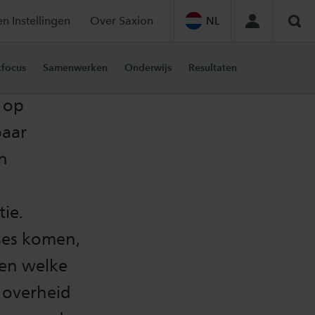
en Instellingen
Over Saxion
NL
Zoe
focus
Samenwerken
Onderwijs
Resultaten
 op
baar
n
ie.
ses komen,
en welke
t overheid