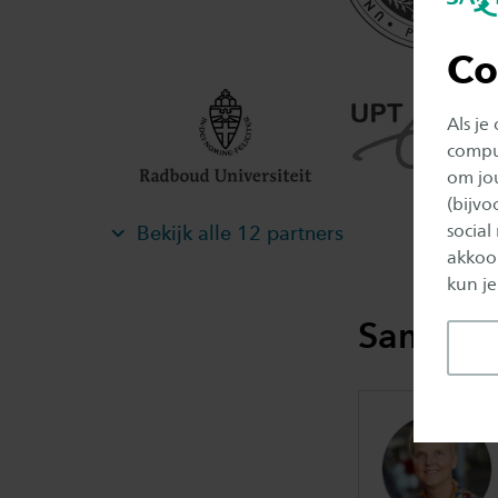
Co
Als je
comput
om jo
(bijv
social
Bekijk alle 12 partners
akkoor
kun je
Samenwe