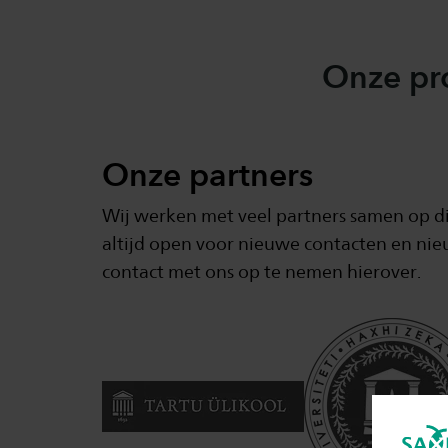
Onze pr
Onze partners
Wij werken met veel partners samen op d
altijd open voor nieuwe contacten en nieu
contact met ons op te nemen hierover.